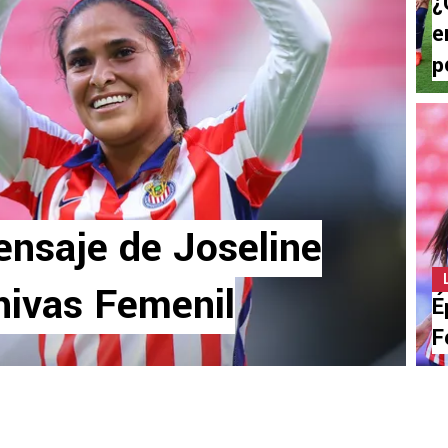
¿
e
p
ensaje de Joseline
hivas Femenil
É
F