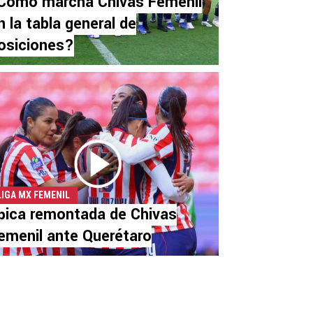
Cómo marcha Chivas Femenil
n la tabla general de
osiciones?
LIGA MX FEMENIL
pica remontada de Chivas
emenil ante Querétaro