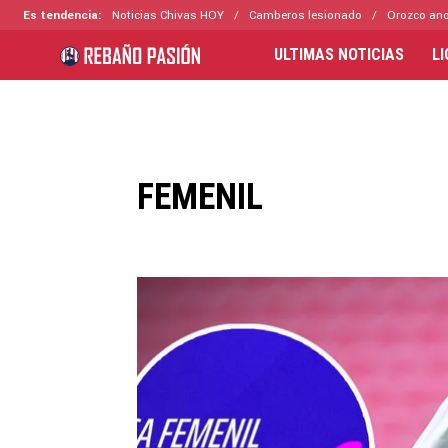
Es tendencia:
Noticias Chivas HOY
Camberos lesionado
Orozco ano
ULTIMAS NOTICIAS
L
FEMENIL