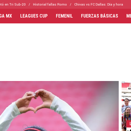
tó en Tri Sub-20
Historial fallas Romo
Chivas vs FC Dallas: Día y hora
IGA MX
LEAGUES CUP
FEMENIL
FUERZAS BÁSICAS
M