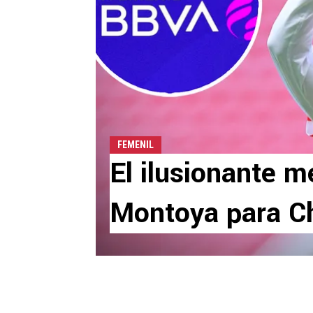
FEMENIL
El ilusionante m
Montoya para C