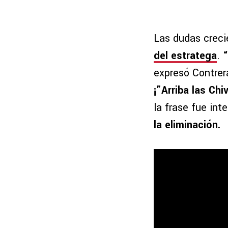
Las dudas creci
del estratega
.
“
expresó Contrera
¡”Arriba las Chi
la frase fue int
la eliminación.