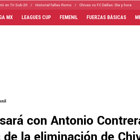
tó en Tri Sub-20
Historial fallas Romo
Chivas vs FC Dallas: Día y hora
IGA MX
LEAGUES CUP
FEMENIL
FUERZAS BÁSICAS
M
nil
sará con Antonio Contrer
 de la eliminación de Chi