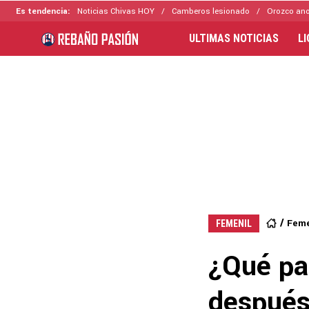
Es tendencia:
Noticias Chivas HOY
Camberos lesionado
Orozco ano
ULTIMAS NOTICIAS
L
Feme
FEMENIL
¿Qué pa
después