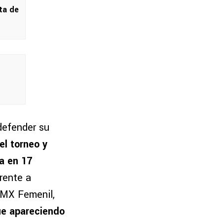
ta de
defender su
el torneo y
a en 17
rente a
 MX Femenil,
ue apareciendo