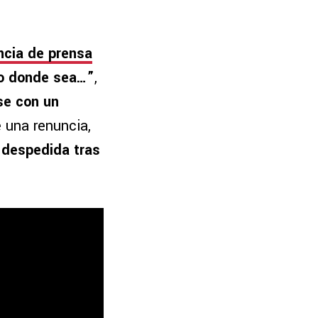
ncia de prensa
 o donde sea…”
,
se con un
 una renuncia,
 despedida tras