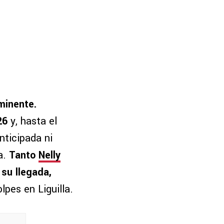
minente.
26
y, hasta el
nticipada ni
a.
Tanto
Nelly
su llegada,
lpes en Liguilla.