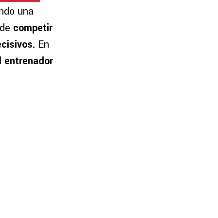
ando una
 de
competir
cisivos.
En
l entrenador