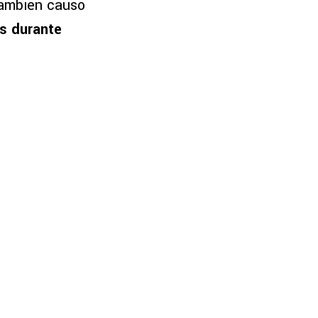
también causó
as durante