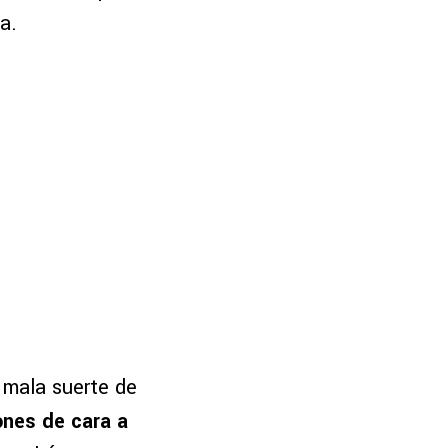
a.
a mala suerte de
ones de cara a