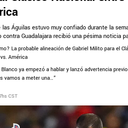
rica
e las Águilas estuvo muy confiado durante la sema
o contra Guadalajara recibió una pésima noticia pa
mo? La probable alineación de Gabriel Milito para el Cl
 vs. América
lanco ya empezó a hablar y lanzó advertencia previo 
es vamos a meter una…”
07hs CST