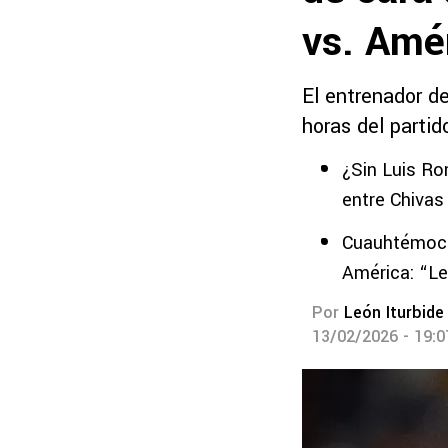
vs. Amé
El entrenador d
horas del partid
¿Sin Luis Ro
entre Chivas
Cuauhtémoc B
América: “L
Por
León Iturbide
13/02/2026 - 19: