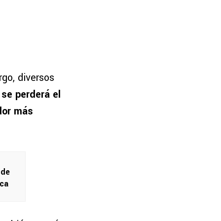
go, diversos
 se perderá el
ador más
 de
ica