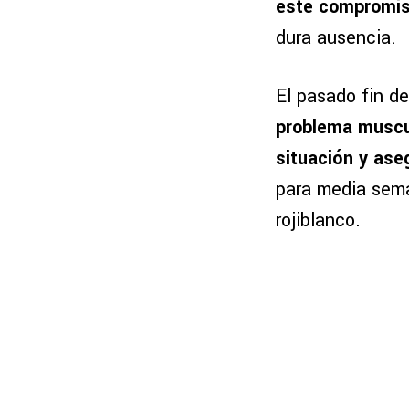
este compromi
dura ausencia.
El pasado fin d
problema muscul
situación y ase
para media sema
rojiblanco.