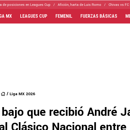
a de posiciones en Leagues Cup
Afición, harta de Luis Romo
Chivas vs FC 
IGA MX
LEAGUES CUP
FEMENIL
FUERZAS BÁSICAS
M
Liga MX 2026
 bajo que recibió André J
al Clásico Nacional entre