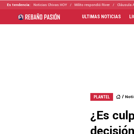
Es tendencia:
Noticias Chivas HOY
Milito respondió River
Cláusula 
ULTIMAS NOTICIAS
L
Noti
PLANTEL
¿Es culp
decisió