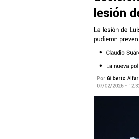
lesión 
La lesión de Lu
pudieron preveni
Claudio Suáre
La nueva pol
Por
Gilberto Alfa
07/02/2026 - 12: