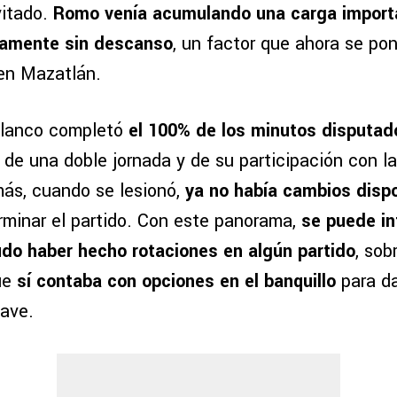
vitado.
Romo venía acumulando una carga import
camente sin descanso
, un factor que ahora se pon
 en Mazatlán.
iblanco completó
el 100% de los minutos disputad
 de una doble jornada y de su participación con l
ás, cuando se lesionó,
ya no había cambios disp
rminar el partido. Con este panorama,
se puede in
pudo haber hecho rotaciones en algún partido
, sob
ue
sí contaba con opciones en el banquillo
para da
lave.