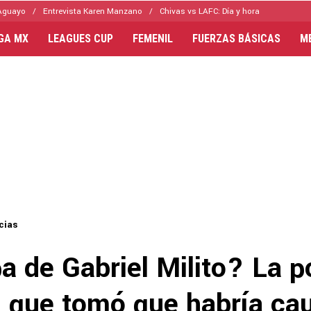
Aguayo
Entrevista Karen Manzano
Chivas vs LAFC: Día y hora
IGA MX
LEAGUES CUP
FEMENIL
FUERZAS BÁSICAS
M
cias
a de Gabriel Milito? La 
n que tomó que habría ca