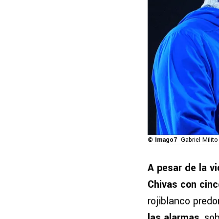
© Imago7
Gabriel Milit
A pesar de la v
Chivas con cinc
rojiblanco pred
las alarmas
, so