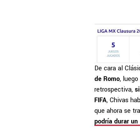
De cara al Clás
de Romo
, luego
retrospectiva,
s
FIFA
, Chivas ha
que ahora se tr
podría durar u