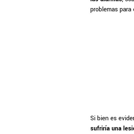
problemas para 
Si bien es evid
sufriría una les