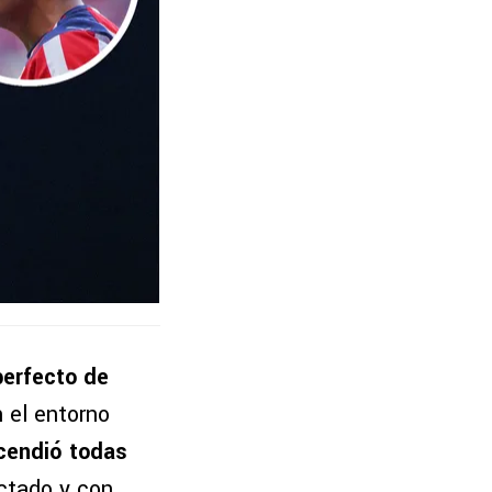
perfecto de
 el entorno
cendió todas
ectado y con