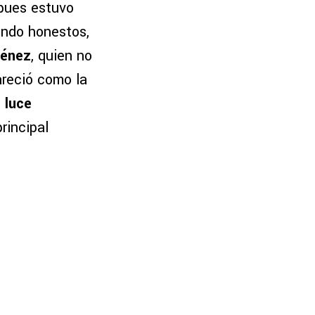
 pues estuvo
endo honestos,
ménez
, quien no
areció como la
 luce
rincipal