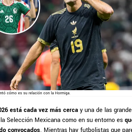
ntó cómo es su relación con la Hormiga.
2026 está cada vez más cerca
y una de las grande
 la Selección Mexicana como en su entorno es
qu
ndo convocados
. Mientras hay futbolistas que par