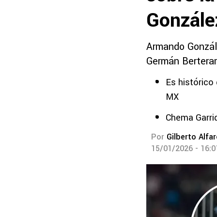
González
Armando Gonzále
Germán Bertera
Es histórico
MX
Chema Garrid
Por
Gilberto Alfa
15/01/2026 - 16: