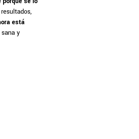
é porque se lo
 resultados,
hora está
 sana y