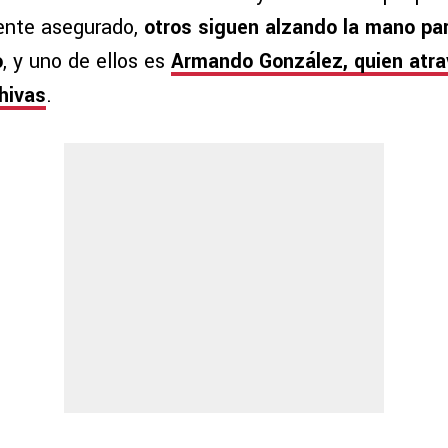
ente asegurado,
otros siguen alzando la mano pa
o
, y uno de ellos es
Armando González, quien atra
hivas
.