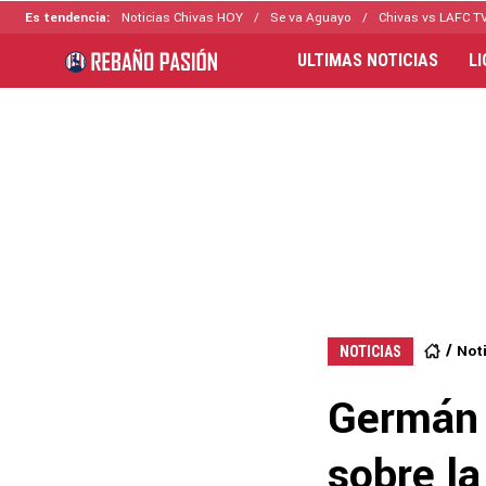
Es tendencia:
Noticias Chivas HOY
Se va Aguayo
Chivas vs LAFC T
ULTIMAS NOTICIAS
L
Not
NOTICIAS
Germán 
sobre l