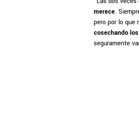
“Las dos veces
merece
. Siempr
pero por lo que
cosechando los
seguramente vam