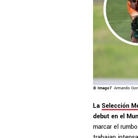
© Imago7
Armando Gonz
La
Selección M
debut en el Mun
marcar el rumbo 
trabajan intensa