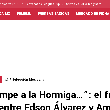
mbios vs LAFC
Convocados Leagues Cup
Chivas vs LAFC: Día y hora
IGA MX
FEMENIL
FUERZAS BÁSICAS
MERCADO DE FICHA
Selección Mexicana
ompe a la Hormiga…”: el f
entre Edson Álvarez y A