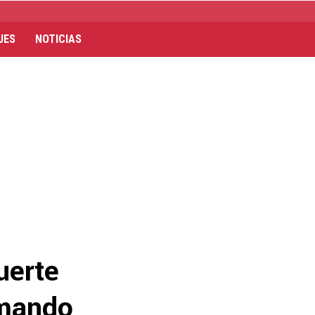
JES
NOTICIAS
uerte
rmando