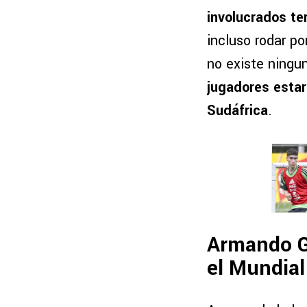
involucrados ter
incluso rodar po
no existe ningu
jugadores estará
Sudáfrica
.
Armando G
el Mundial