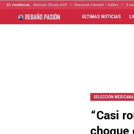
Es tendencia:
Noticias Chivas HOY
Resumen Femenil – Gallos
3 ca
ULTIMAS NOTICIAS
L
SELECCIÓN MEXICANA
“Casi r
choque 