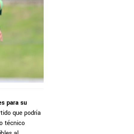
es para su
tido que podría
po técnico
bles al