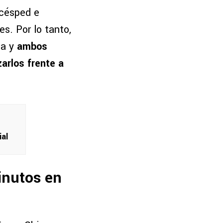
 césped e
es. Por lo tanto,
ta y
ambos
zarlos frente a
al
inutos en