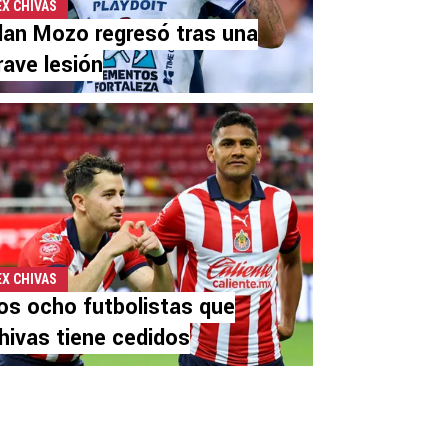
EX CHIVAS
lan Mozo regresó tras una
rave lesión
EX CHIVAS
os ocho futbolistas que
hivas tiene cedidos