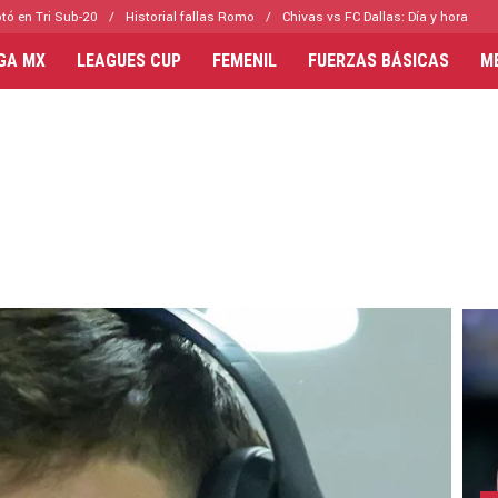
tó en Tri Sub-20
Historial fallas Romo
Chivas vs FC Dallas: Día y hora
IGA MX
LEAGUES CUP
FEMENIL
FUERZAS BÁSICAS
M