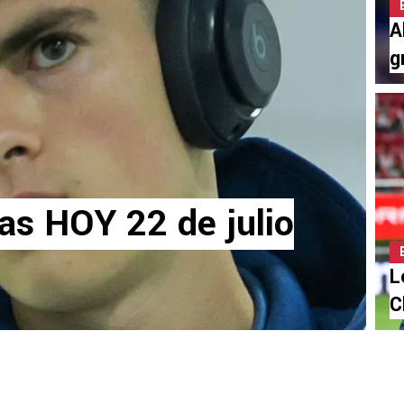
A
g
as HOY 22 de julio
L
C