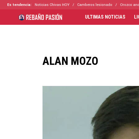
Es tendencia:
Noticias Chivas HOY
Camberos lesionado
Orozco ano
ULTIMAS NOTICIAS
L
ALAN MOZO