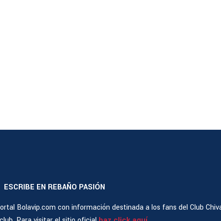
ESCRIBE EN REBAÑO PASIÓN
|
rtal Bolavip.com con información destinada a los fans del Club Chiv
ub. Para visitar el sitio oficial
haz click aquí