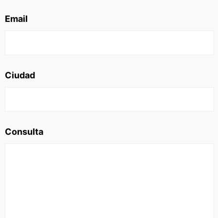
NOTICIAS
Email
QUIENES SOMOS
|
STAFF
|
CONTACTO
|
Ciudad
ESCRIBE EN REBAÑO PASIÓN
Rebaño Pasión es una sección especial del portal
Bolavip.com con información destinada a los fans del
Club Chivas.
Consulta
Esta sección no tiene relación alguna con el club.
Para visitar el sitio oficial
haz click aquí
Términos y Condiciones
Políticas de Privacidad
Política Editorial
Ad Choices
Rebaño Pasión, al igual que Futbol Sites, es