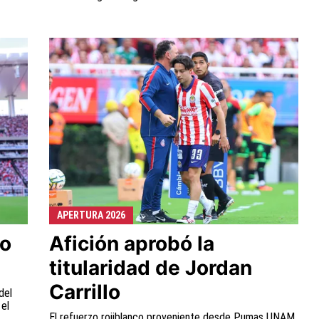
APERTURA 2026
do
Afición aprobó la
titularidad de Jordan
Carrillo
del
 el
El refuerzo rojiblanco proveniente desde Pumas UNAM