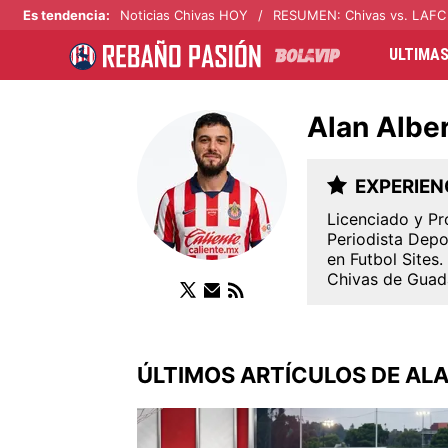
Es tendencia
:
Noticias Chivas HOY
RESUMEN: Chivas vs. LAFC
ULTIMAS
Alan Alber
EXPERIEN
Licenciado y Pr
Periodista Depo
en Futbol Sites
Chivas de Guada
ÚLTIMOS ARTÍCULOS DE ALA