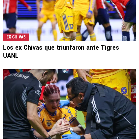
EX CHIVAS
Los ex Chivas que triunfaron ante Tigres
UANL