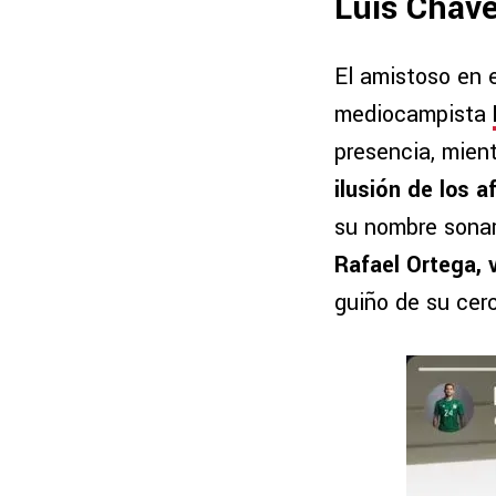
Luis Cháve
El amistoso en e
mediocampista
presencia, mient
ilusión de los a
su nombre sona
Rafael Ortega, 
guiño de su cer