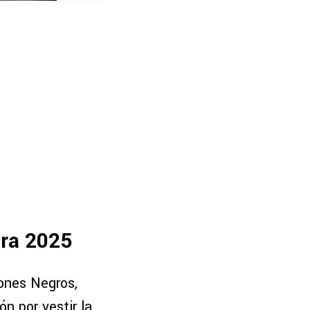
ura 2025
ones Negros,
ón por vestir la