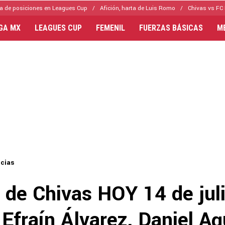
a de posiciones en Leagues Cup
Afición, harta de Luis Romo
Chivas vs FC 
IGA MX
LEAGUES CUP
FEMENIL
FUERZAS BÁSICAS
M
icias
 de Chivas HOY 14 de juli
Efraín Álvarez, Daniel Ag