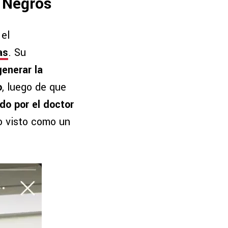
s Negros
 el
as
. Su
generar la
o
, luego de que
do por el doctor
o visto como un