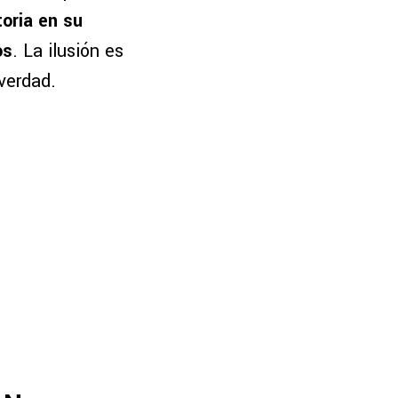
oria en su
os
. La ilusión es
verdad.