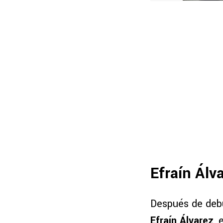
Efraín Álv
Después de debu
Efraín Álvarez
, 