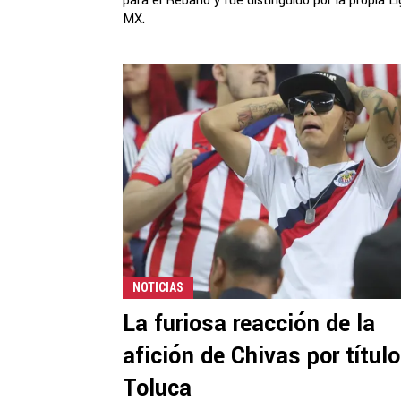
para el Rebaño y fue distinguido por la propia L
MX.
NOTICIAS
La furiosa reacción de la
afición de Chivas por título
Toluca