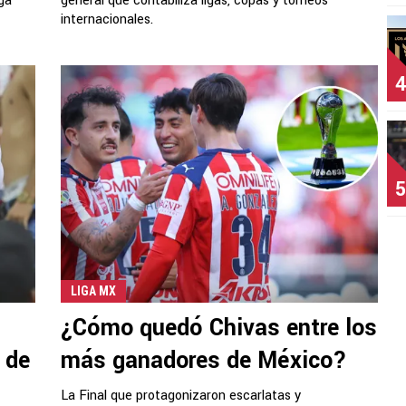
iga
general que contabiliza ligas, copas y torneos
internacionales.
4
5
LIGA MX
¿Cómo quedó Chivas entre los
 de
más ganadores de México?
La Final que protagonizaron escarlatas y