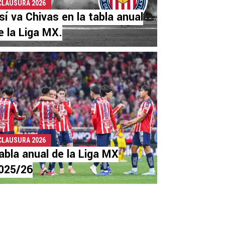
CLAUSURA 2026
sí va Chivas en la tabla anual
e la Liga MX.
CLAUSURA 2026
abla anual de la Liga MX
025/26