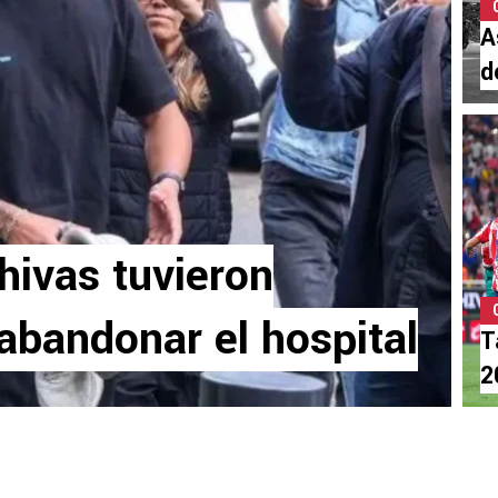
A
d
hivas tuvieron
abandonar el hospital
T
2