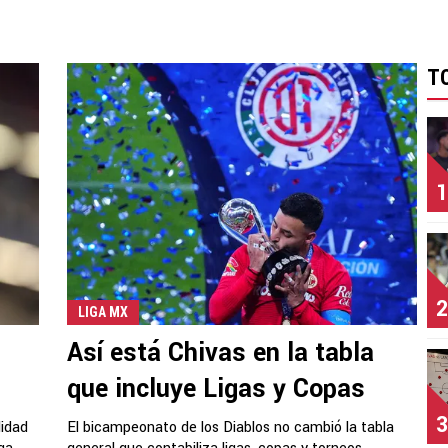
T
1
2
LIGA MX
Así está Chivas en la tabla
que incluye Ligas y Copas
3
lidad
El bicampeonato de los Diablos no cambió la tabla