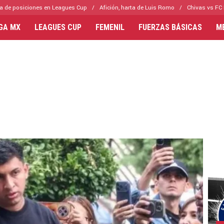
a de posiciones en Leagues Cup
Afición, harta de Luis Romo
Chivas vs FC 
IGA MX
LEAGUES CUP
FEMENIL
FUERZAS BÁSICAS
M