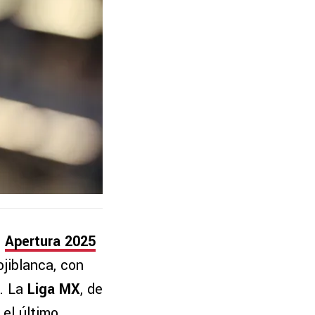
l
Apertura 2025
ojiblanca, con
o. La
Liga MX
, de
el último