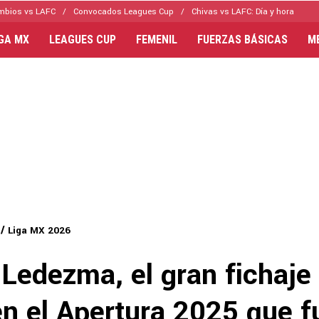
mbios vs LAFC
Convocados Leagues Cup
Chivas vs LAFC: Día y hora
IGA MX
LEAGUES CUP
FEMENIL
FUERZAS BÁSICAS
M
Liga MX 2026
Ledezma, el gran fichaje
en el Apertura 2025 que f