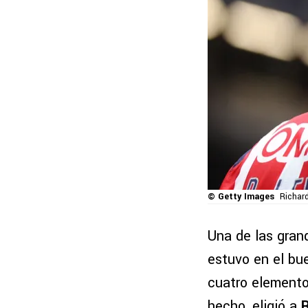
© Getty Images
Richar
Una de las gra
estuvo en el bue
cuatro elemento
hecho, eligió a