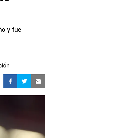
ño y fue
ción