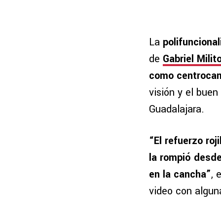
La
polifuncion
de
Gabriel Milit
como centroca
visión y el buen
Guadalajara.
“El refuerzo ro
la rompió desde
en la cancha”
, 
video con algun