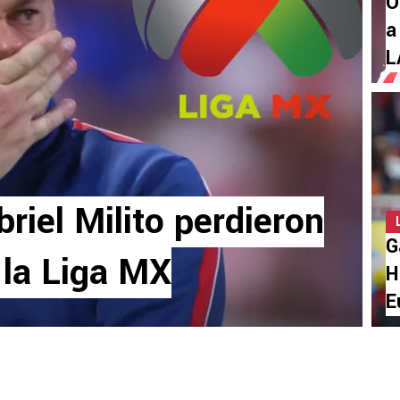
O
a
L
briel Milito perdieron
G
 la Liga MX
H
E