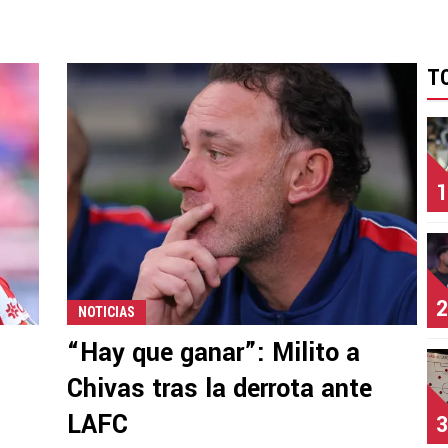
T
1
2
NOTICIAS
“Hay que ganar”: Milito a
Chivas tras la derrota ante
LAFC
3