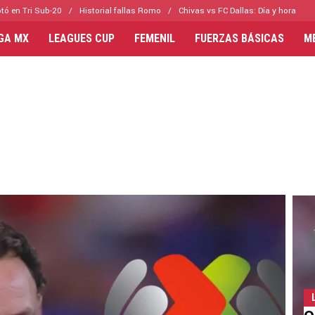
tó en Tri Sub-20
Historial fallas Romo
Chivas vs FC Dallas: Día y hora
IGA MX
LEAGUES CUP
FEMENIL
FUERZAS BÁSICAS
M