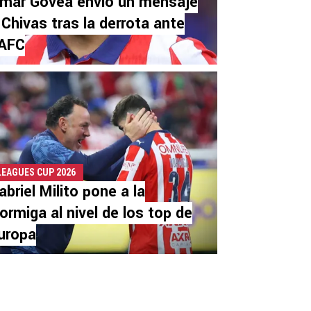
mar Govea envió un mensaje
 Chivas tras la derrota ante
AFC
LEAGUES CUP 2026
abriel Milito pone a la
ormiga al nivel de los top de
uropa