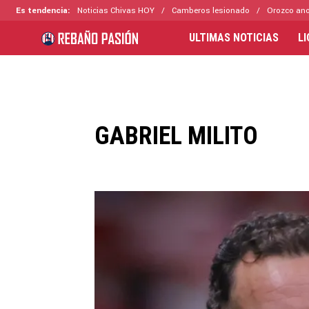
Es tendencia:
Noticias Chivas HOY
Camberos lesionado
Orozco ano
ULTIMAS NOTICIAS
L
GABRIEL MILITO