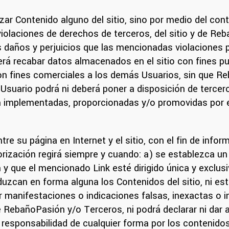
izar Contenido alguno del sitio, sino por medio del cont
violaciones de derechos de terceros, del sitio y de Re
s daños y perjuicios que las mencionadas violaciones 
rá recabar datos almacenados en el sitio con fines publ
on fines comerciales a los demás Usuarios, sin que R
suario podrá ni deberá poner a disposición de terceros
ón implementadas, proporcionadas y/o promovidas por el
re su página en Internet y el sitio, con el fin de infor
torización regirá siempre y cuando: a) se establezca un
y que el mencionado Link esté dirigido única y exclusiv
zcan en forma alguna los Contenidos del sitio, ni es
zar manifestaciones o indicaciones falsas, inexactas o i
re RebañoPasión y/o Terceros, ni podrá declarar ni da
 responsabilidad de cualquier forma por los contenidos