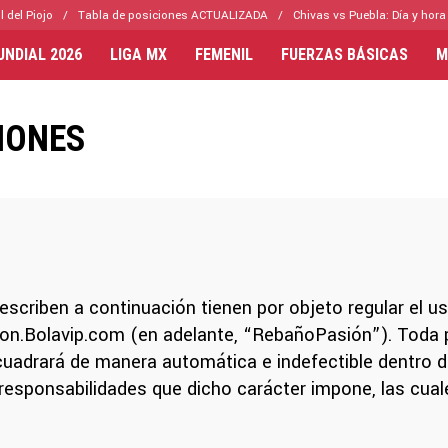
l del Piojo
Tabla de posiciones ACTUALIZADA
Chivas vs Puebla: Día y hora
UNDIAL 2026
LIGA MX
FEMENIL
FUERZAS BÁSICAS
M
IONES
scriben a continuación tienen por objeto regular el us
asion.Bolavip.com (en adelante, “RebañoPasión”). Toda
ncuadrará de manera automática e indefectible dentro d
esponsabilidades que dicho carácter impone, las cual