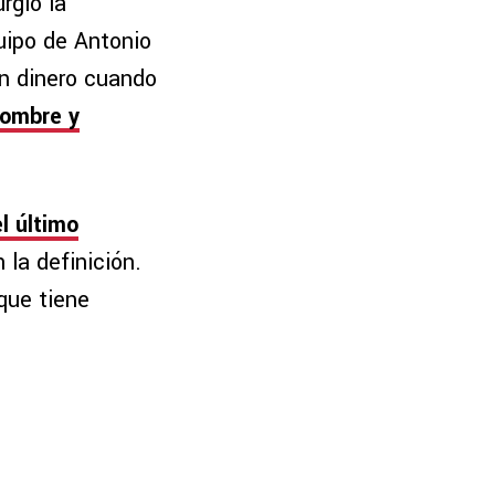
rgió la
uipo de Antonio
n dinero cuando
nombre y
l último
 la definición.
que tiene