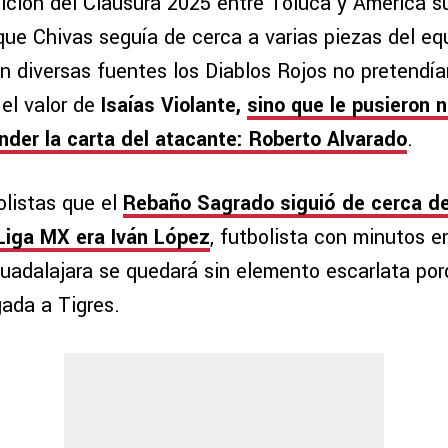
nición del Clausura 2025 entre Toluca y América su
que Chivas seguía de cerca a varias piezas del eq
diversas fuentes los Diablos Rojos no pretendía
 el valor de
Isaías Violante,
sino que le pusieron 
ender la carta del atacante: Roberto Alvarado
.
olistas que el
Rebaño Sagrado siguió de cerca de
Liga MX era Iván López
, futbolista con minutos en
Guadalajara se quedará sin elemento escarlata por
gada a Tigres.