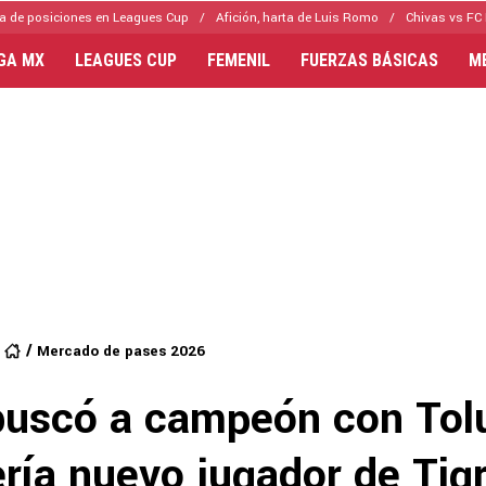
a de posiciones en Leagues Cup
Afición, harta de Luis Romo
Chivas vs FC 
IGA MX
LEAGUES CUP
FEMENIL
FUERZAS BÁSICAS
M
Mercado de pases 2026
buscó a campeón con Tol
ría nuevo jugador de Tig