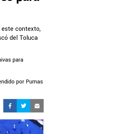
 este contexto,
scó del Toluca
hivas para
etendido por Pumas