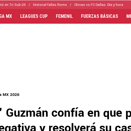
tó en Tri Sub-20
Historial fallas Romo
Chivas vs FC Dallas: Día y hora
IGA MX
LEAGUES CUP
FEMENIL
FUERZAS BÁSICAS
M
a MX 2026
 Guzmán confía en que 
egativa y resolverá su ca