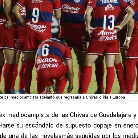
te del mediocampista adelantó que regresaría a Chivas o iría a Europa
ex mediocampista de las Chivas de Guadalajara y 
elarse su escándalo de supuesto dopaje en enero
 de una de las novelasmás seguidas por los medi