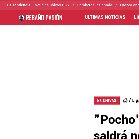
Es tendencia:
Noticias Chivas HOY
Camberos lesionado
Orozco ano
ULTIMAS NOTICIAS
L
Lig
EX CHIVAS
"Pocho"
saldrá n