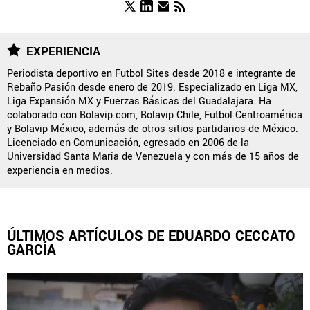
NOTICIAS
EXPERIENCIA
Periodista deportivo en Futbol Sites desde 2018 e integrante de
Rebaño Pasión desde enero de 2019. Especializado en Liga MX,
QUIENES SOMOS
|
STAFF
|
CONTACTO
|
Liga Expansión MX y Fuerzas Básicas del Guadalajara. Ha
colaborado con Bolavip.com, Bolavip Chile, Futbol Centroamérica
ESCRIBE EN REBAÑO PASIÓN
y Bolavip México, además de otros sitios partidarios de México.
Licenciado en Comunicación, egresado en 2006 de la
Rebaño Pasión es una sección especial del portal
Universidad Santa María de Venezuela y con más de 15 años de
Bolavip.com con información destinada a los fans del Club
experiencia en medios.
Chivas.
Esta sección no tiene relación alguna con el club. Para visitar
el sitio oficial
haz click aquí
ÚLTIMOS ARTÍCULOS DE EDUARDO CECCATO
GARCÍA
Términos y Condiciones
Políticas de Privacidad
Política Editorial
Ad Choices