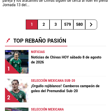
pareja y los atacantes de Chivas siguen de cerca al líder en plena
Jornada 13 del...
1
2
3
579
580
TOP REBAÑO PASIÓN
NOTICIAS
Noticias de Chivas HOY sábado 8 de agosto
de 2026
1
SELECCIÓN MEXICANA SUB-20
¡Orgullo rojiblanco! Camberos campeón de
goleo del Premundial Sub-20
2
SELECCIÓN MEXICANA