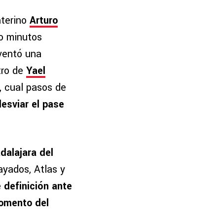
nterino
Arturo
o minutos
aventó una
tro de
Yael
, cual pasos de
desviar el pase
dalajara del
ayados, Atlas y
e definición ante
momento del