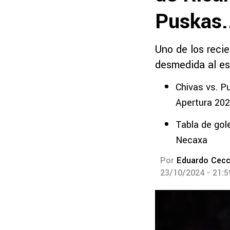
Puskas.
Uno de los recie
desmedida al es
Chivas vs. P
Apertura 20
Tabla de gol
Necaxa
Por
Eduardo Cecc
23/10/2024 - 21: