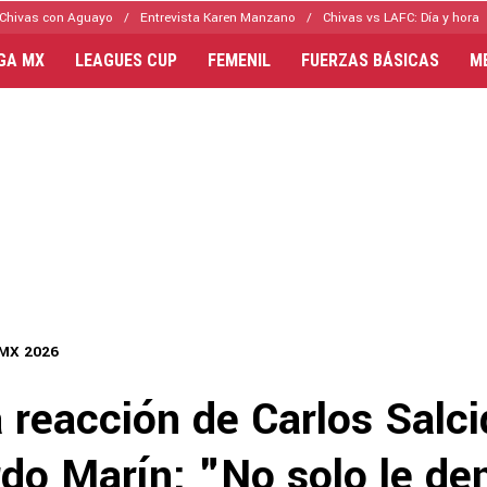
Chivas con Aguayo
Entrevista Karen Manzano
Chivas vs LAFC: Día y hora
IGA MX
LEAGUES CUP
FEMENIL
FUERZAS BÁSICAS
M
 MX 2026
 reacción de Carlos Salci
do Marín: "No solo le den