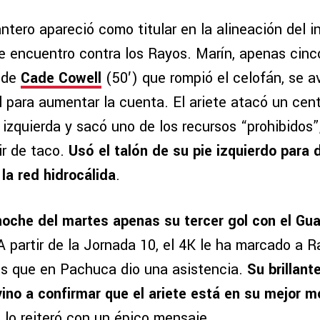
ntero apareció como titular en la alineación del i
e encuentro contra los Rayos. Marín, apenas cinc
 de
Cade Cowell
(50′) que rompió el celofán, se 
l para aumentar la cuenta. El ariete atacó un cen
izquierda y sacó uno de los recursos “prohibidos”
ir de taco.
Usó el talón de su pie izquierdo para 
 la red hidrocálida
.
noche del martes apenas su tercer gol con el Gua
 A partir de la Jornada 10, el 4K le ha marcado a R
s que en Pachuca dio una asistencia.
Su brillant
vino a confirmar que el ariete está en su mejor 
 lo reiteró con un épico mensaje.