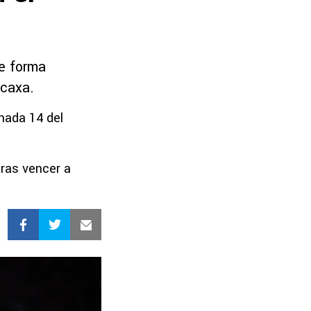
de forma
ecaxa.
rnada 14 del
tras vencer a