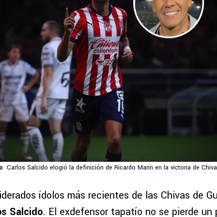
o
Carlos Salcido elogió la definición de Ricardo Marín en la victoria de Chiv
iderados ídolos más recientes de las Chivas de Gu
os Salcido
. El exdefensor tapatío no se pierde un 