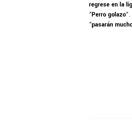
regrese en la lig
“
Perro golazo
“.
“
pasarán muchos