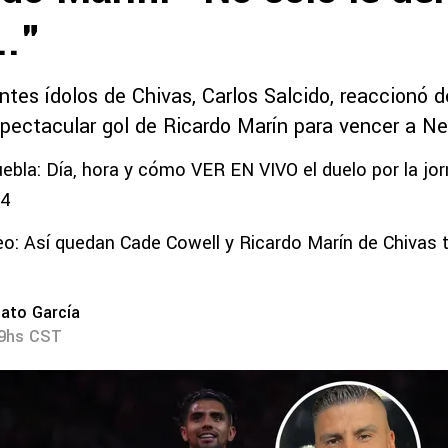
.."
ntes ídolos de Chivas, Carlos Salcido, reaccionó 
pectacular gol de Ricardo Marín para vencer a N
uebla: Día, hora y cómo VER EN VIVO el duelo por la jo
24
eo: Así quedan Cade Cowell y Ricardo Marín de Chivas 
ato García
59hs CST