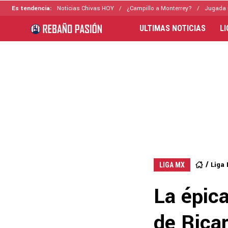
Es tendencia:
Noticias Chivas HOY
¿Campillo a Monterrey?
Jugada 
ULTIMAS NOTICIAS
L
Liga
LIGA MX
La épica
de Ricar