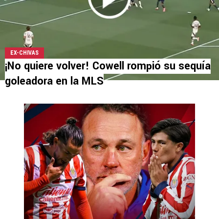
EX-CHIVAS
¡No quiere volver! Cowell rompió su sequía
goleadora en la MLS