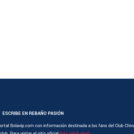
ESCRIBE EN REBAÑO PASIÓN
|
rtal Bolavip.com con información destinada a los fans del Club Chiv
ub. Para visitar el sitio oficial
haz click aquí