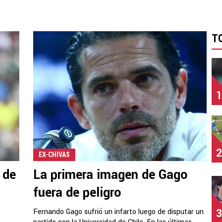
T
1
2
EX-CHIVAS
 de
La primera imagen de Gago
fuera de peligro
3
Fernando Gago sufrió un infarto luego de disputar un