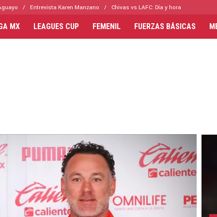
Aguayo
Entrevista Karen Manzano
Chivas vs LAFC: Día y hora
IGA MX
LEAGUES CUP
FEMENIL
FUERZAS BÁSICAS
M