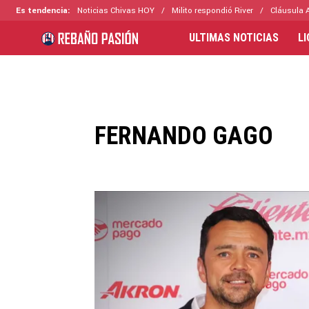
Es tendencia:
Noticias Chivas HOY
Milito respondió River
Cláusula 
ULTIMAS NOTICIAS
L
FERNANDO GAGO