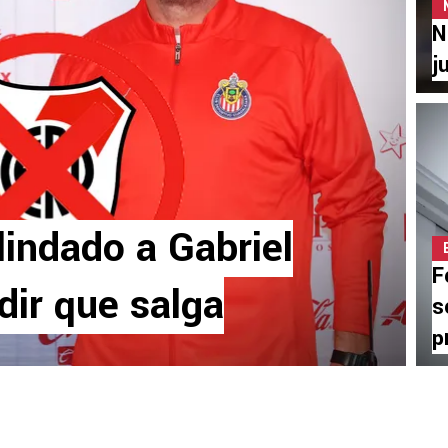
N
j
lindado a Gabriel
F
dir que salga
s
p