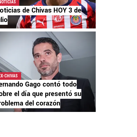
NOTICIAS
oticias de Chivas HOY 3 de
ulio
EX-CHIVAS
ernando Gago contó todo
obre el día que presentó su
roblema del corazón