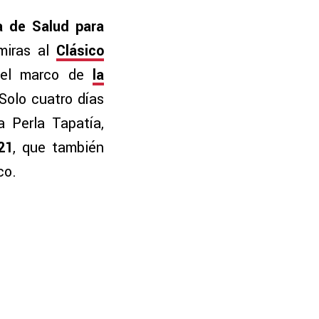
a de Salud para
miras al
Clásico
 el marco de
la
 Solo cuatro días
 Perla Tapatía,
21
, que también
co.