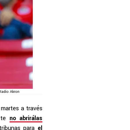
stadio Akron
 martes a través
ente
no abrirálas
tribunas para
el