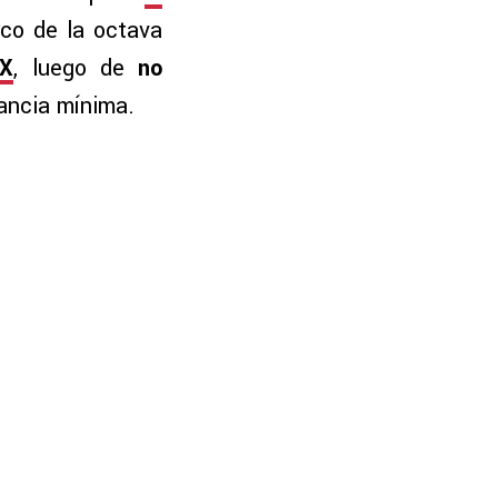
rco de la octava
MX
, luego de
no
ancia mínima.