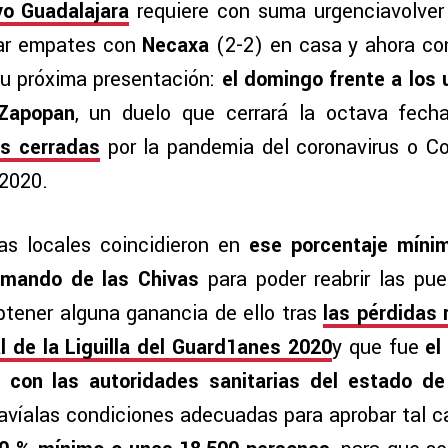
vo Guadalajara
requiere con suma urgenciavolver
ilar empates con
Necaxa
(2-2) en casa y ahora c
su próxima presentación:
el domingo frente a los 
 Zapopan
, un duelo que cerrará la octava fec
as cerradas
por la pandemia del coronavirus o Co
2020.
tas locales coincidieron en
ese porcentaje míni
o mando de las Chivas
para poder reabrir las pue
btener alguna ganancia de ello tras
las pérdidas 
l de la Liguilla del Guard1anes 2020
y que fue
el
 con las autoridades sanitarias del estado de
avíalas condiciones adecuadas para aprobar tal 