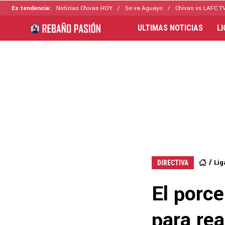
Es tendencia:
Noticias Chivas HOY
Se va Aguayo
Chivas vs LAFC T
ULTIMAS NOTICIAS
L
Lig
DIRECTIVA
El porce
para rea