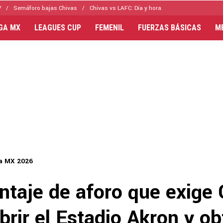
V
Semáforo bajas Chivas
Chivas vs LAFC: Día y hora
IGA MX
LEAGUES CUP
FEMENIL
FUERZAS BÁSICAS
M
a MX 2026
ntaje de aforo que exige 
brir el Estadio Akron y o