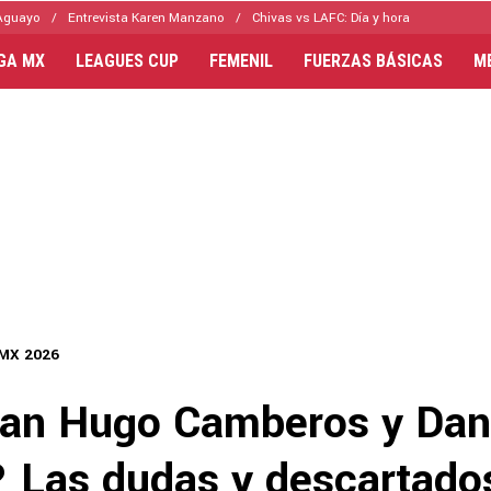
Aguayo
Entrevista Karen Manzano
Chivas vs LAFC: Día y hora
IGA MX
LEAGUES CUP
FEMENIL
FUERZAS BÁSICAS
M
 MX 2026
an Hugo Camberos y Dan
? Las dudas y descartado