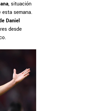
cana
, situación
te esta semana.
de Daniel
ares desde
co.