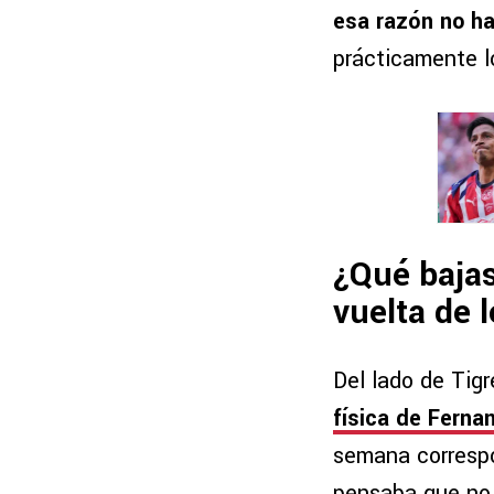
esa razón no ha
prácticamente l
¿Qué bajas
vuelta de 
Del lado de Tigr
física de Ferna
semana correspo
pensaba que no 