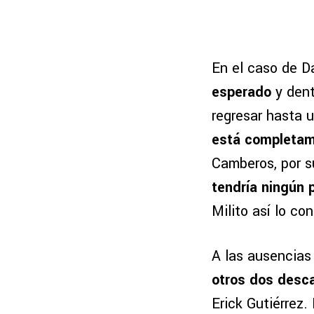
En el caso de Da
esperado
y dent
regresar hasta u
está completam
Camberos, por s
tendría ningún 
Milito así lo co
A las ausencias
otros dos desca
Erick Gutiérrez.