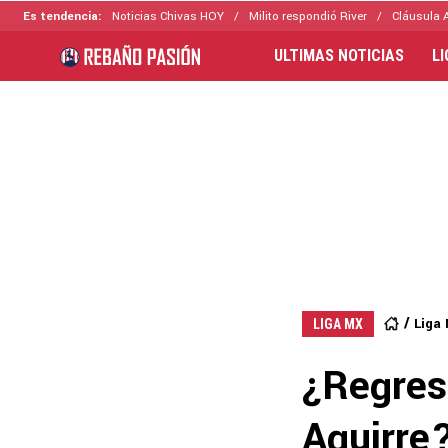
Es tendencia:
Noticias Chivas HOY
Milito respondió River
Cláusula 
ULTIMAS NOTICIAS
L
Liga
LIGA MX
¿Regres
Aguirre