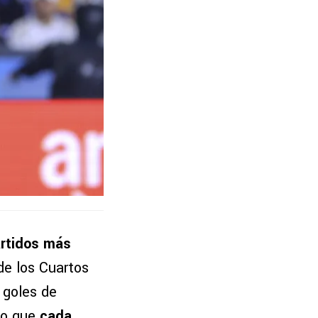
artidos más
 de los Cuartos
 goles de
 lo que
cada