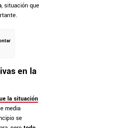
o
, situación que
rtante.
ontar
ivas en la
ue la situación
 de media
ncipio se
ara, pero
todo