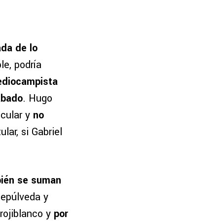
ada de lo
le, podría
ediocampista
ábado
. Hugo
cular y
no
ular, si Gabriel
ién se suman
Sepúlveda y
 rojiblanco y
por