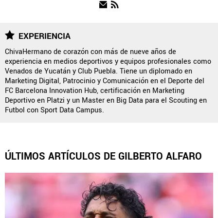
NOTICIAS
EXPERIENCIA
ChivaHermano de corazón con más de nueve años de
experiencia en medios deportivos y equipos profesionales como
QUIENES SOMOS
|
STAFF
|
CONTACTO
|
Venados de Yucatán y Club Puebla. Tiene un diplomado en
Marketing Digital, Patrocinio y Comunicación en el Deporte del
ESCRIBE EN REBAÑO PASIÓN
FC Barcelona Innovation Hub, certificación en Marketing
Deportivo en Platzi y un Master en Big Data para el Scouting en
Rebaño Pasión es una sección especial del portal
Futbol con Sport Data Campus.
Bolavip.com con información destinada a los fans del Club
Chivas.
Esta sección no tiene relación alguna con el club. Para visitar
el sitio oficial
haz click aquí
ÚLTIMOS ARTÍCULOS DE GILBERTO ALFARO
Términos y Condiciones
Políticas de Privacidad
Política Editorial
Ad Choices