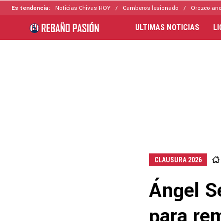
Es tendencia:
Noticias Chivas HOY
Camberos lesionado
Orozco ano
ULTIMAS NOTICIAS
L
CLAUSURA 2026
Ángel Se
para re