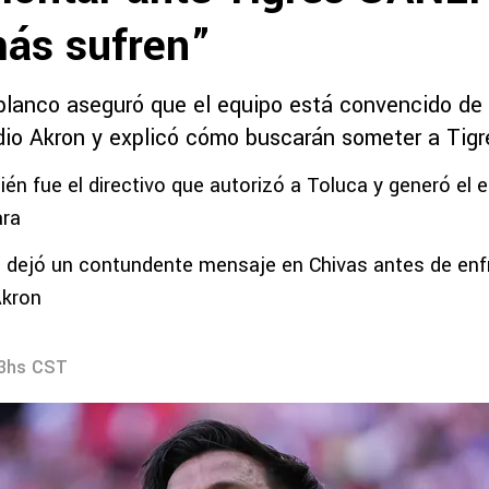
ás sufren”
iblanco aseguró que el equipo está convencido de p
adio Akron y explicó cómo buscarán someter a Tig
ién fue el directivo que autorizó a Toluca y generó el 
ra
o dejó un contundente mensaje en Chivas antes de enfr
Akron
13hs CST