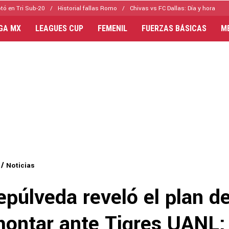
tó en Tri Sub-20
Historial fallas Romo
Chivas vs FC Dallas: Día y hora
IGA MX
LEAGUES CUP
FEMENIL
FUERZAS BÁSICAS
M
Noticias
púlveda reveló el plan d
montar ante Tigres UANL: