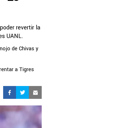
oder revertir la
res UANL.
enojo de Chivas y
entar a Tigres