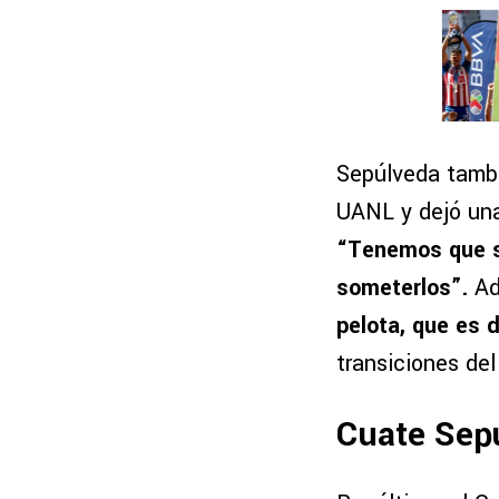
Sepúlveda tambi
UANL y dejó una 
“Tenemos que s
someterlos”.
Ad
pelota, que es 
transiciones del
Cuate Sepú