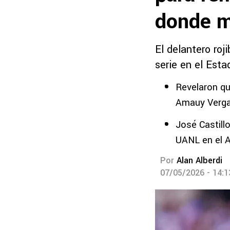
donde m
El delantero roj
serie en el Est
Revelaron qu
Amauy Verga
José Castill
UANL en el 
Por
Alan Alberdi
07/05/2026 - 14: