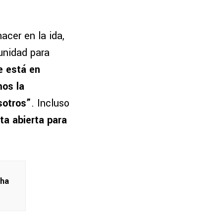
acer en la ida,
unidad para
e está en
mos la
sotros”
. Incluso
ta abierta para
 ha