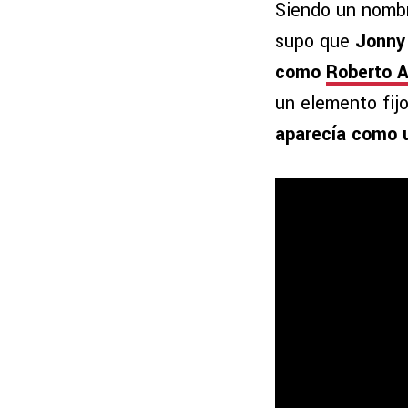
Siendo un nombr
supo que
Jonny
como
Roberto A
un elemento fij
aparecía como u