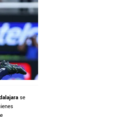
dalajara
se
uienes
de