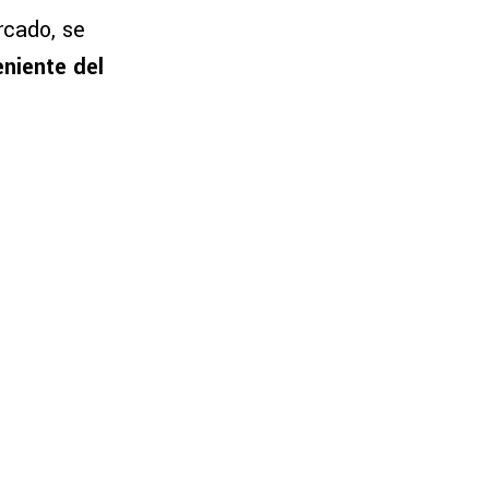
rcado, se
eniente del