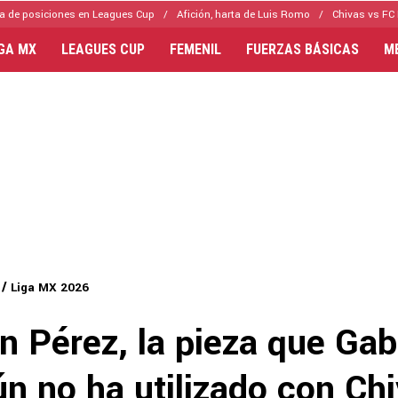
a de posiciones en Leagues Cup
Afición, harta de Luis Romo
Chivas vs FC 
IGA MX
LEAGUES CUP
FEMENIL
FUERZAS BÁSICAS
M
Liga MX 2026
 Pérez, la pieza que Gabr
ún no ha utilizado con Ch