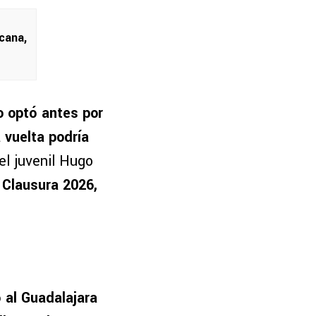
cana,
o optó antes por
 vuelta podría
l juvenil Hugo
 Clausura 2026,
ó al Guadalajara