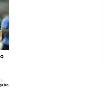
do
 la
ga las