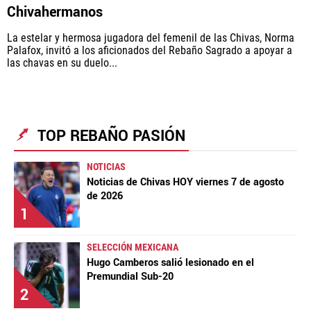
Rebaño Pasión, al igual que Futbol Sites, es una
Chivahermanos
compañía perteneciente a Better Collective. Todos
los derechos reservados.
La estelar y hermosa jugadora del femenil de las Chivas, Norma
Palafox, invitó a los aficionados del Rebaño Sagrado a apoyar a
las chavas en su duelo...
TOP REBAÑO PASIÓN
NOTICIAS
Noticias de Chivas HOY viernes 7 de agosto
de 2026
1
SELECCIÓN MEXICANA
Hugo Camberos salió lesionado en el
Premundial Sub-20
2