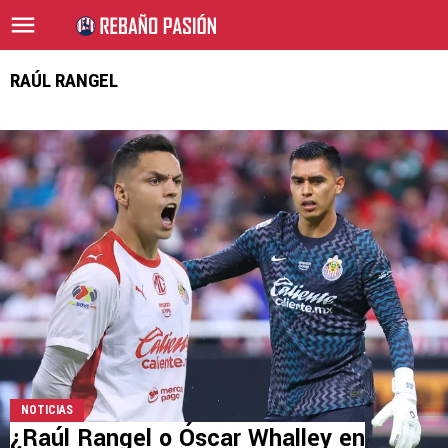
RAÚL RANGEL
NOTICIAS
¿Raúl Rangel o Óscar Whalley en