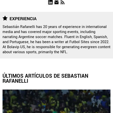
NOTICIAS
EXPERIENCIA
Sebastián Rafanelli has 20 years of experience in international
media and has covered major sporting events, including
QUIENES SOMOS
|
STAFF
|
CONTACTO
|
narrating Argentine soccer matches. Fluent in English, Spanish,
and Portuguese, he has been a writer at Futbol Sites since 2022.
ESCRIBE EN REBAÑO PASIÓN
At Bolavip US, he is responsible for generating evergreen content
about various sports, primarily the NFL.
Rebaño Pasión es una sección especial del portal
Bolavip.com con información destinada a los fans del Club
Chivas.
Esta sección no tiene relación alguna con el club. Para visitar
ÚLTIMOS ARTÍCULOS DE SEBASTIAN
el sitio oficial
haz click aquí
RAFANELLI
Términos y Condiciones
Políticas de Privacidad
Política Editorial
Ad Choices