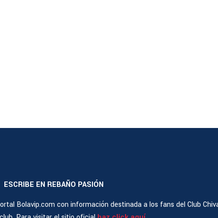
ESCRIBE EN REBAÑO PASIÓN
|
rtal Bolavip.com con información destinada a los fans del Club Chiv
ub. Para visitar el sitio oficial
haz click aquí