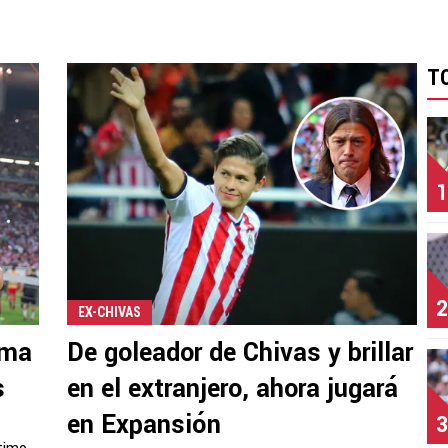
T
1
2
EX-CHIVAS
ima
De goleador de Chivas y brillar
s
en el extranjero, ahora jugará
en Expansión
3