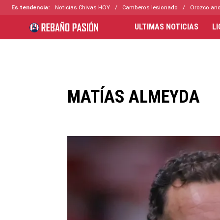
Es tendencia:
Noticias Chivas HOY
Camberos lesionado
Orozco ano
ULTIMAS NOTICIAS
L
MATÍAS ALMEYDA