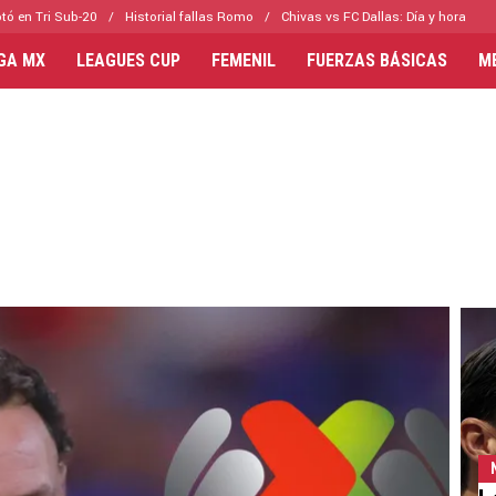
tó en Tri Sub-20
Historial fallas Romo
Chivas vs FC Dallas: Día y hora
IGA MX
LEAGUES CUP
FEMENIL
FUERZAS BÁSICAS
M