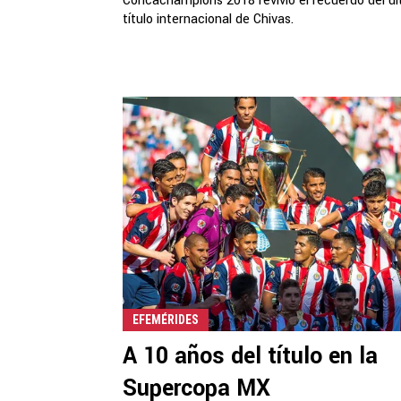
Concachampions 2018 revivió el recuerdo del úl
título internacional de Chivas.
EFEMÉRIDES
A 10 años del título en la
Supercopa MX