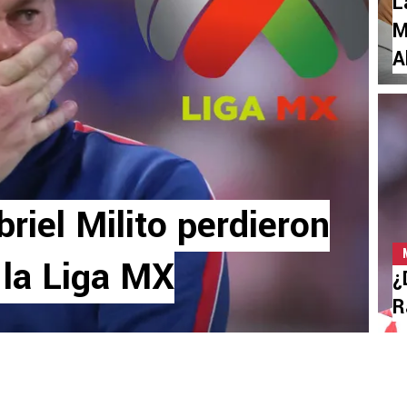
L
M
A
briel Milito perdieron
 la Liga MX
¿
R