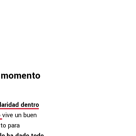
an momento
laridad dentro
o
vive un buen
nto para
 lo ha dado todo