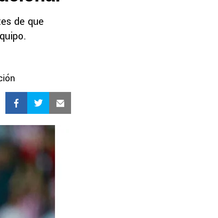
tes de que
quipo.
ción