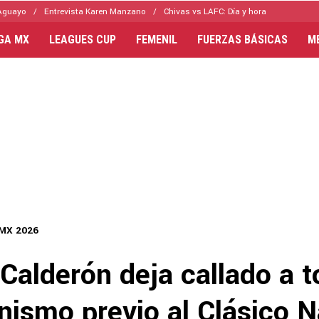
Aguayo
Entrevista Karen Manzano
Chivas vs LAFC: Día y hora
IGA MX
LEAGUES CUP
FEMENIL
FUERZAS BÁSICAS
M
 MX 2026
Calderón deja callado a t
nismo previo al Clásico N