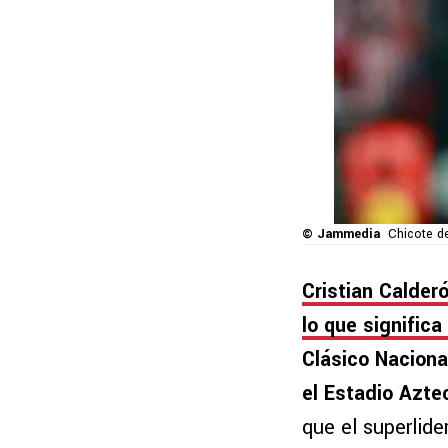
© Jammedia
Chicote d
Cristian Calder
lo que significa
Clásico Naciona
el Estadio Azte
que el superlid