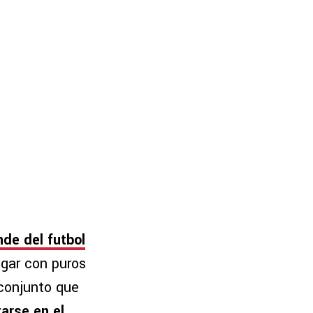
de del futbol
ugar con puros
 conjunto que
arse en el