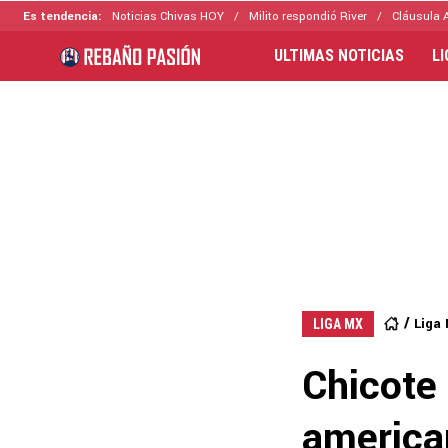
Es tendencia:
Noticias Chivas HOY
Milito respondió River
Cláusula 
ULTIMAS NOTICIAS
L
Liga
LIGA MX
Chicote 
america