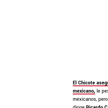
El Chicote aseg
mexicano,
le pe
mexicanos, pero
dirige
Ricardo C