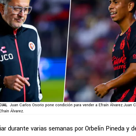
CIAL
Juan Carlos Osorio pone condición para vender a Efraín Álvarez.Juan 
fraín Álvarez.
ar durante varias semanas por Orbelín Pineda y de