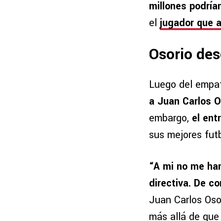
millones podría
el
jugador que a
Osorio des
Luego del empa
a Juan Carlos O
embargo,
el ent
sus mejores futb
“A mi no me han
directiva. De c
Juan Carlos Osor
más allá de que