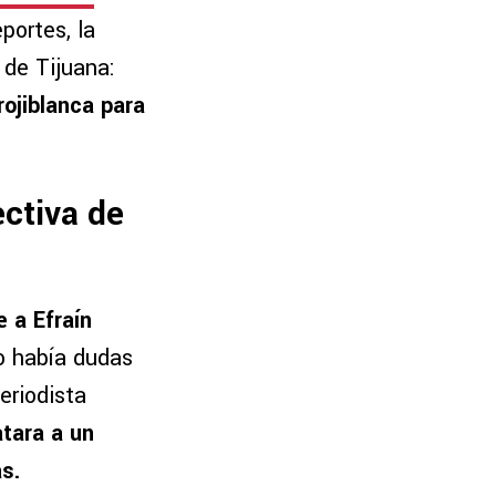
portes, la
 de Tijuana:
rojiblanca para
ectiva de
 a Efraín
o había dudas
eriodista
tara a un
s.