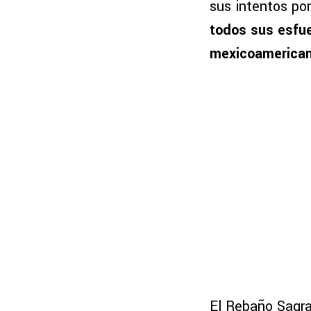
sus intentos po
todos sus esfu
mexicoamericano
El Rebaño Sagra