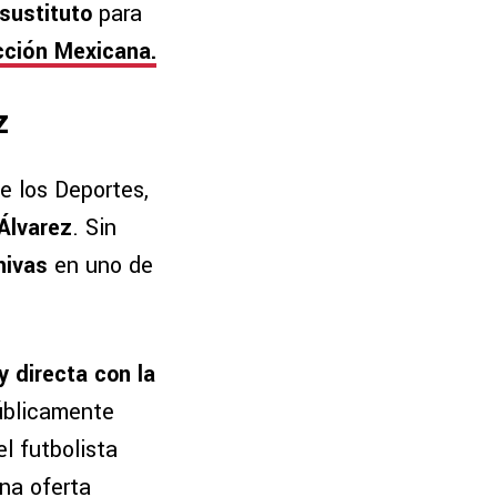
sustituto
para
cción Mexicana.
z
e los Deportes,
 Álvarez
. Sin
hivas
en uno de
 directa con la
públicamente
l futbolista
na oferta