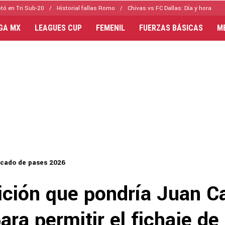
tó en Tri Sub-20
Historial fallas Romo
Chivas vs FC Dallas: Día y hora
IGA MX
LEAGUES CUP
FEMENIL
FUERZAS BÁSICAS
M
cado de pases 2026
ición que pondría Juan C
ara permitir el fichaje de