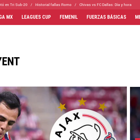
tó en Tri Sub-20
Historial fallas Romo
Chivas vs FC Dallas: Día y hora
IGA MX
LEAGUES CUP
FEMENIL
FUERZAS BÁSICAS
M
YENT