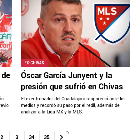
EX-CHIVAS
 de
Óscar García Junyent y la
presión que sufrió en Chivas
ño
El exentrenador del Guadalajara reapareció ante los
revio
medios y recordó su paso por el redil, además de
analizar a la Liga MX y la MLS.
2
3
34
35