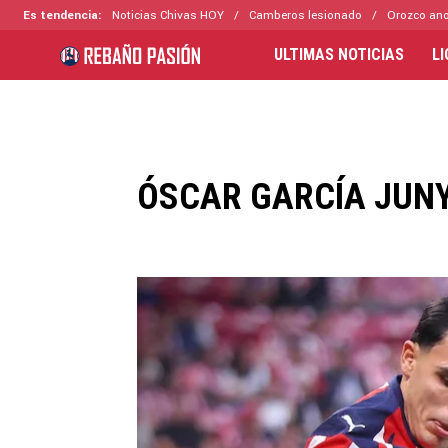
Es tendencia:
Noticias Chivas HOY
Camberos lesionado
Orozco ano
ULTIMAS NOTICIAS
L
ÓSCAR GARCÍA JUN