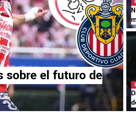
N
m
s sobre el futuro de
D
d