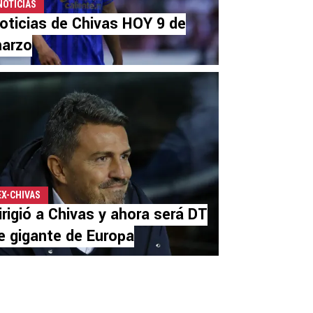
NOTICIAS
oticias de Chivas HOY 9 de
arzo
EX-CHIVAS
irigió a Chivas y ahora será DT
e gigante de Europa