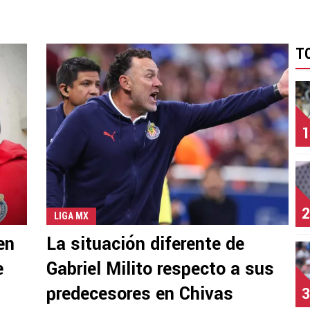
T
1
2
LIGA MX
en
La situación diferente de
e
Gabriel Milito respecto a sus
predecesores en Chivas
3