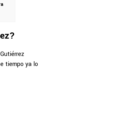
ra
rez?
Gutiérrez
e tiempo ya lo