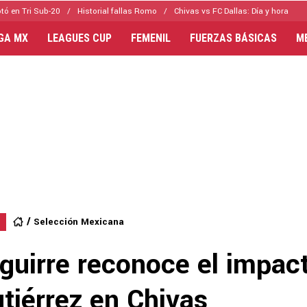
tó en Tri Sub-20
Historial fallas Romo
Chivas vs FC Dallas: Día y hora
IGA MX
LEAGUES CUP
FEMENIL
FUERZAS BÁSICAS
M
Selección Mexicana
guirre reconoce el impac
tiérrez en Chivas