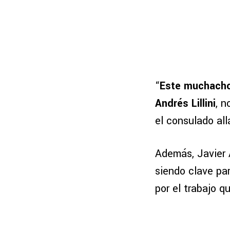
“
Este muchacho 
Andrés Lillini
, 
el consulado al
Además, Javier 
siendo clave pa
por el trabajo q