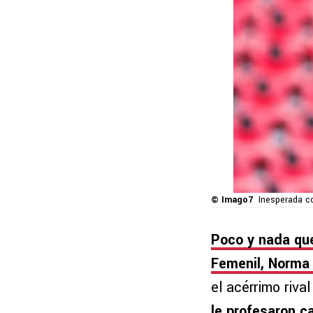
© Imago7
Inesperada c
Poco y nada que
Femenil, Norma 
el acérrimo riva
le profesaron c