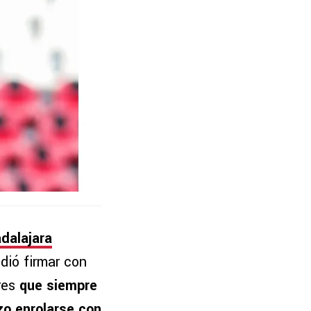
dalajara
dió firmar con
res
que siempre
zo enrolarse con