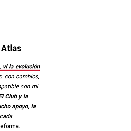
 Atlas
vi la evolución
, con cambios,
mpatible con mi
El Club y la
ucho apoyo, la
 cada
Reforma.