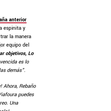
aña anterior
a espinita y
trar la manera
or equipo del
ar objetivos, Lo
vencida es lo
 las demás”.
e! Ahora, Rebaño
Viafoura puedes
reo. Una