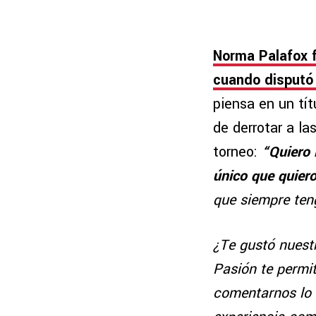
Norma Palafox f
cuando disputó 
piensa en un tí
de derrotar a l
torneo:
“Quiero 
único que quier
que siempre teng
¿Te gustó nuestr
Pasión te permit
comentarnos lo 