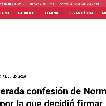
tó en Tri Sub-20
Historial fallas Romo
Chivas vs FC Dallas: Día y hora
IGA MX
LEAGUES CUP
FEMENIL
FUERZAS BÁSICAS
M
Liga MX 2026
perada confesión de Nor
por la que decidió firmar