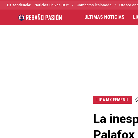
Es tendencia:
Noticias Chivas HOY
Camberos lesionado
Orozco ano
ULTIMAS NOTICIAS
L
LIGA MX FEMENIL
La ines
Palafox 