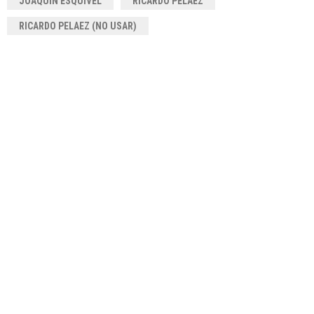
JOAQUÍN ESQUIVEL
RICARDO PELÁEZ
RICARDO PELAEZ (NO USAR)