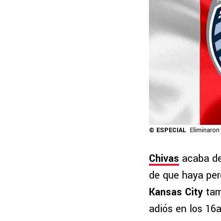
© ESPECIAL
Eliminaron
Chivas
acaba de
de que haya perd
Kansas City
tam
adiós en los 16a