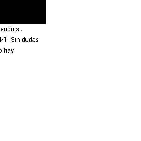
iendo su
4-1
. Sin dudas
o hay