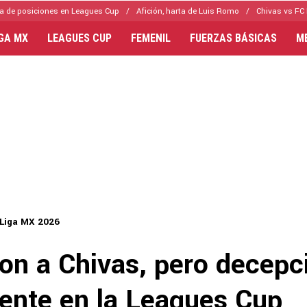
a de posiciones en Leagues Cup
Afición, harta de Luis Romo
Chivas vs FC 
IGA MX
LEAGUES CUP
FEMENIL
FUERZAS BÁSICAS
M
Liga MX 2026
ron a Chivas, pero decepc
ente en la Leagues Cup