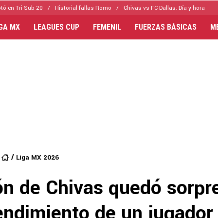
tó en Tri Sub-20
Historial fallas Romo
Chivas vs FC Dallas: Día y hora
IGA MX
LEAGUES CUP
FEMENIL
FUERZAS BÁSICAS
M
Liga MX 2026
ión de Chivas quedó sorpr
endimiento de un jugador 