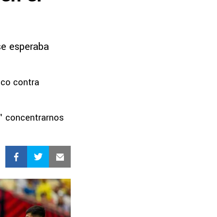
 se esperaba
ico contra
: ＂concentrarnos