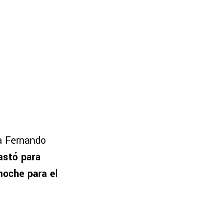
a Fernando
astó para
noche para el