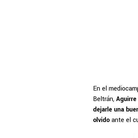
En el mediocamp
Beltrán,
Aguirre
dejarle una bue
olvido
ante el c