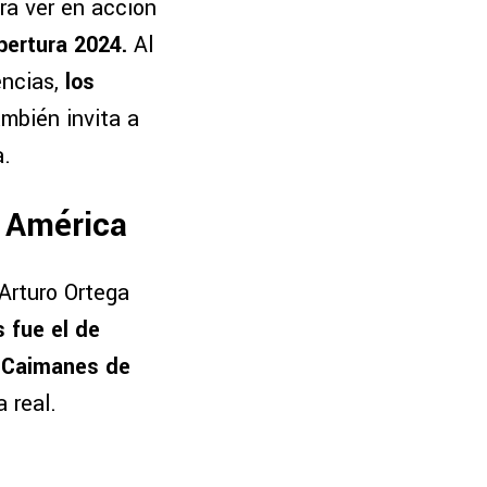
ra ver en acción
pertura 2024.
Al
encias,
los
ambién invita a
a.
e América
 Arturo Ortega
 fue el de
a Caimanes de
 real.