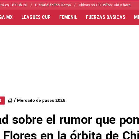
tó en Tri Sub-20
Historial fallas Romo
Chivas vs FC Dallas: Día y hora
IGA MX
LEAGUES CUP
FEMENIL
FUERZAS BÁSICAS
M
Mercado de pases 2026
S
ad sobre el rumor que pon
Flores en la órbita de Ch