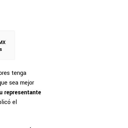
 MX
s
ores tenga
que sea mejor
u representante
plicó el