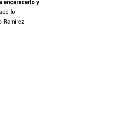
a encarecerlo y
ado lo
o Ramírez.