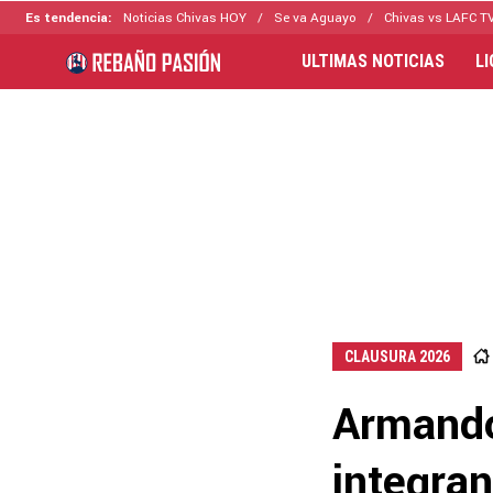
Es tendencia:
Noticias Chivas HOY
Se va Aguayo
Chivas vs LAFC T
ULTIMAS NOTICIAS
L
CLAUSURA 2026
Armando
integra