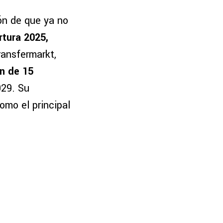
ón de que ya no
rtura 2025,
ransfermarkt,
ón de 15
029. Su
como el principal