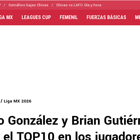
V
Semáforo bajas Chivas
Chivas vs LAFC: Día y hora
IGA MX
LEAGUES CUP
FEMENIL
FUERZAS BÁSICAS
M
Liga MX 2026
 González y Brian Gutiér
n el TOP10 en los jugado