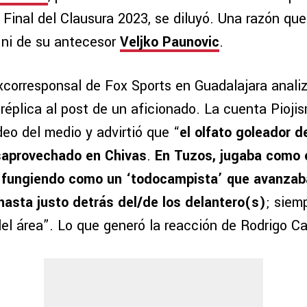
 Final del Clausura 2023, se diluyó. Una razón qu
, ni de su antecesor
Veljko Paunovic
.
excorresponsal de Fox Sports en Guadalajara anali
réplica al post de un aficionado. La cuenta Pioj
eo del medio y advirtió que “
el olfato goleador d
saprovechado en Chivas
.
En Tuzos, jugaba como
l, fungiendo como un ‘todocampista’ que avanza
 hasta justo detrás del/de los delantero(s)
; siem
del área”. Lo que generó la reacción de Rodrigo 