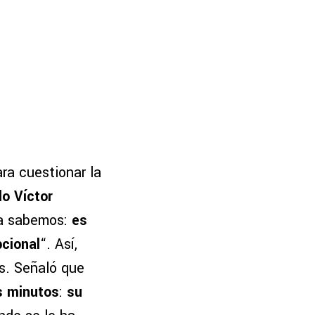
ara cuestionar la
do Víctor
ya sabemos:
es
pcional
“. Así,
as. Señaló que
s minutos
:
su