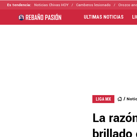
Es tendencia:
Noticias Chivas HOY
Camberos lesionado
Orozco ano
ULTIMAS NOTICIAS
L
Noti
LIGA MX
La razó
brillado