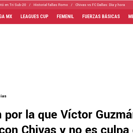
tó en Tri Sub-20
Historial fallas Romo
Chivas vs FC Dallas: Día y hora
IGA MX
LEAGUES CUP
FEMENIL
FUERZAS BÁSICAS
M
cias
n por la que Víctor Guzmá
 con Chivas y no es culpa