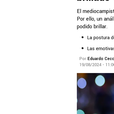
El mediocampist
Por ello, un aná
podido brillar.
La postura d
Las emotivas
Por
Eduardo Cecc
19/08/2024 - 11: