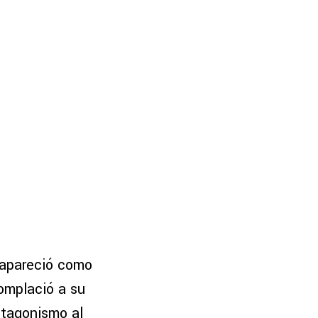
, apareció como
omplació a su
otagonismo al