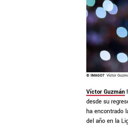
© IMAGO7
Víctor Guzmá
Víctor Guzmán
h
desde su regres
ha encontrado l
del año en la L