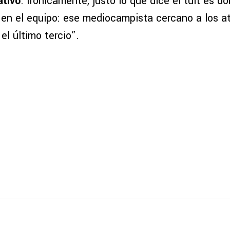
ativo
. Irónicamente, justo lo que dice el tuit es d
en el equipo: ese mediocampista cercano a los a
el último tercio”.