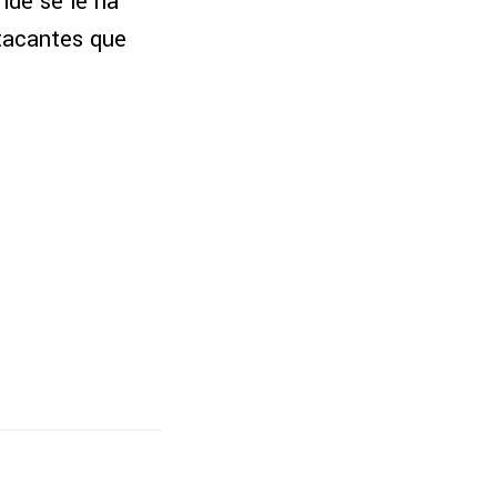
onde se le ha
tacantes que