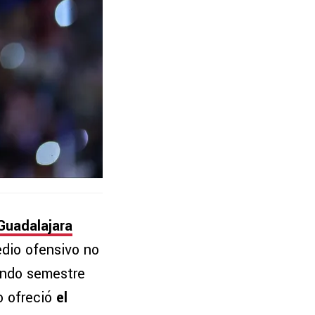
Guadalajara
dio ofensivo no
undo semestre
o ofreció
el