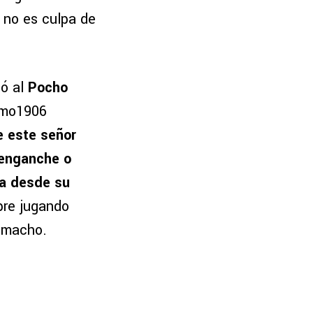
e no es culpa de
zó al
Pocho
ismo1906
e este señor
 enganche o
ba desde su
pre jugando
Camacho.