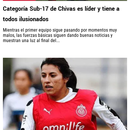
Rebaño Pasión, al igual que Futbol Sites, es una
Categoría Sub-17 de Chivas es líder y tiene a
compañía perteneciente a Better Collective. Todos
los derechos reservados.
todos ilusionados
Mientras el primer equipo sigue pasando por momentos muy
malos, las fuerzas básicas siguen dando buenas noticias y
muestran una luz al final del...