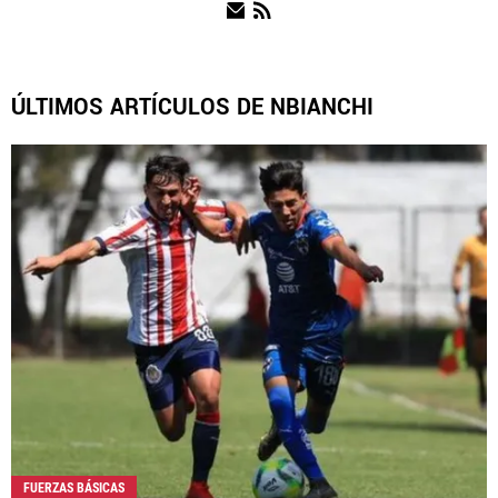
NOTICIAS
ÚLTIMOS ARTÍCULOS DE NBIANCHI
QUIENES SOMOS
|
STAFF
|
CONTACTO
|
ESCRIBE EN REBAÑO PASIÓN
Rebaño Pasión es una sección especial del portal
Bolavip.com con información destinada a los fans del Club
Chivas.
Esta sección no tiene relación alguna con el club. Para visitar
el sitio oficial
haz click aquí
Términos y Condiciones
Políticas de Privacidad
Política Editorial
Ad Choices
FUERZAS BÁSICAS