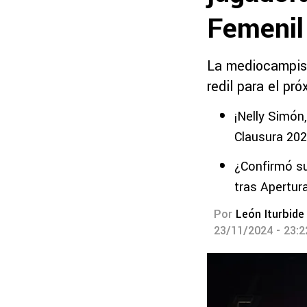
Femenil
La mediocampist
redil para el pr
¡Nelly Simón
Clausura 20
¿Confirmó su
tras Apertur
Por
León Iturbide
23/11/2024 - 23: