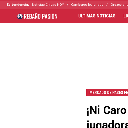
Es tendencia:
Noticias Chivas HOY
Camberos lesionado
Orozco ano
ULTIMAS NOTICIAS
L
MERCADO DE PASES F
¡Ni Caro
jugadora