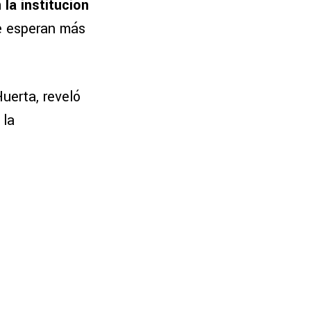
 la institución
se esperan más
uerta, reveló
 la