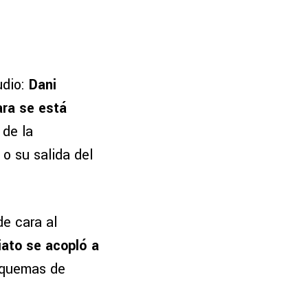
udio:
Dani
ara se está
 de la
o su salida del
e cara al
iato se acopló a
squemas de