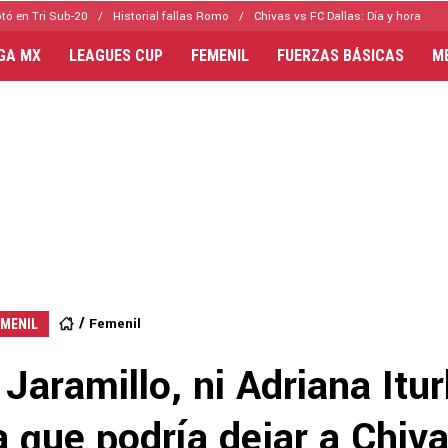
tó en Tri Sub-20
Historial fallas Romo
Chivas vs FC Dallas: Día y hora
IGA MX
LEAGUES CUP
FEMENIL
FUERZAS BÁSICAS
M
Femenil
EMENIL
 Jaramillo, ni Adriana Itu
 que podría dejar a Chiv