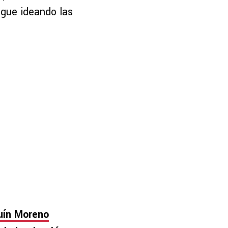
sigue ideando las
uín Moreno