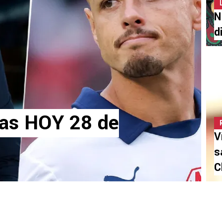
N
d
vas HOY 28 de
V
s
C