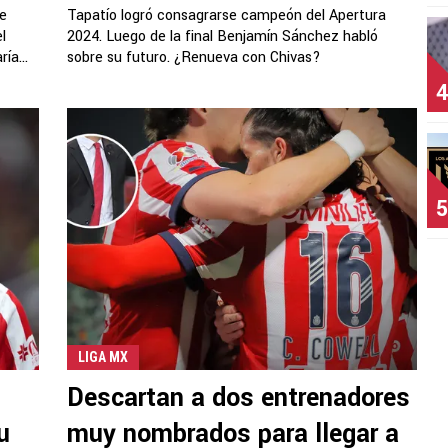
de
Tapatío logró consagrarse campeón del Apertura
l
2024. Luego de la final Benjamín Sánchez habló
ía...
sobre su futuro. ¿Renueva con Chivas?
4
5
LIGA MX
Descartan a dos entrenadores
u
muy nombrados para llegar a