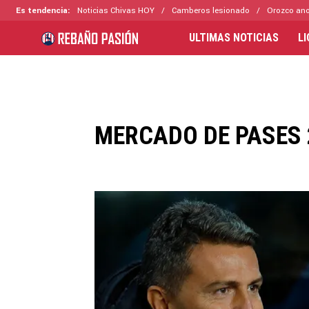
Es tendencia:
Noticias Chivas HOY
Camberos lesionado
Orozco ano
ULTIMAS NOTICIAS
L
MERCADO DE PASES 