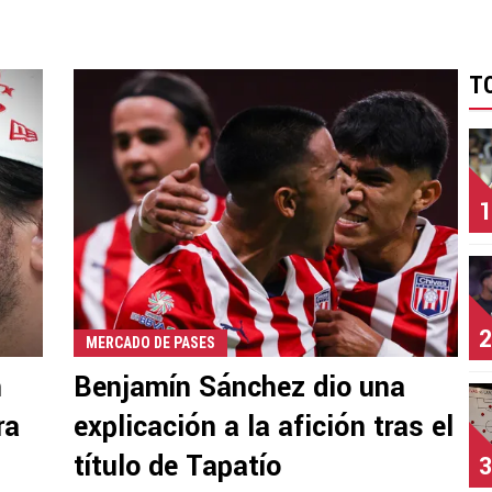
T
1
2
MERCADO DE PASES
n
Benjamín Sánchez dio una
ra
explicación a la afición tras el
título de Tapatío
3