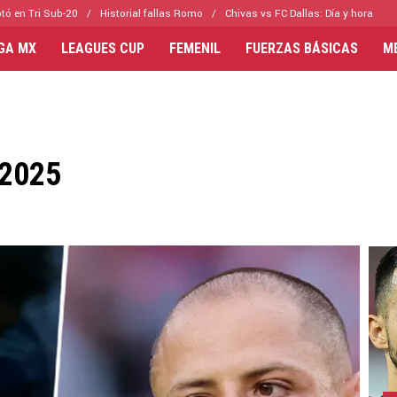
tó en Tri Sub-20
Historial fallas Romo
Chivas vs FC Dallas: Día y hora
IGA MX
LEAGUES CUP
FEMENIL
FUERZAS BÁSICAS
M
2025