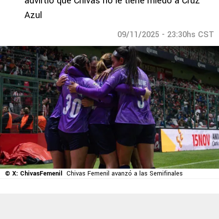
advirtió que Chivas no le tiene miedo a Cruz
Azul
09/11/2025 - 23:30hs CST
© X: ChivasFemenil
Chivas Femenil avanzó a las Semifinales