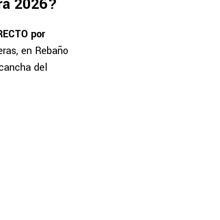
ura 2026?
IRECTO por
eras, en Rebaño
 cancha del