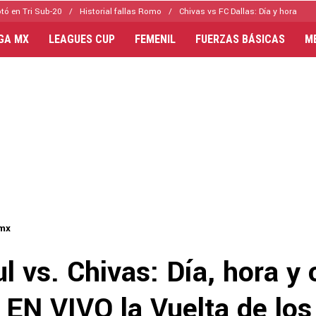
tó en Tri Sub-20
Historial fallas Romo
Chivas vs FC Dallas: Día y hora
IGA MX
LEAGUES CUP
FEMENIL
FUERZAS BÁSICAS
M
-mx
l vs. Chivas: Día, hora y 
 EN VIVO la Vuelta de los