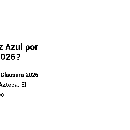
z Azul por
 2026?
l Clausura 2026
 Azteca
. El
co.