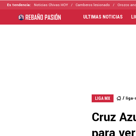
Es tendencia:
Noticias Chivas HOY
Camberos lesionado
Orozco ano
ULTIMAS NOTICIAS
L
liga
LIGA MX
Cruz Azu
para ver