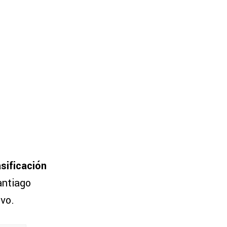
sificación
antiago
ivo.