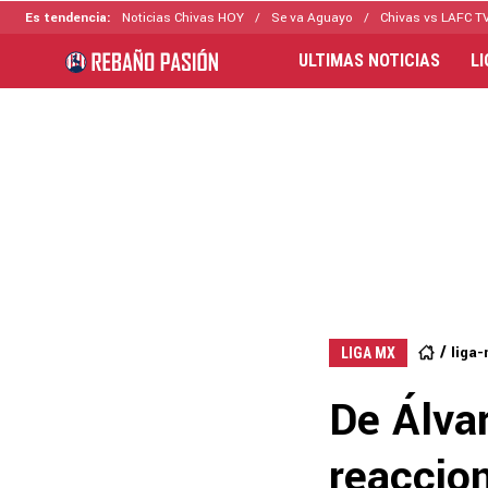
Es tendencia:
Noticias Chivas HOY
Se va Aguayo
Chivas vs LAFC T
ULTIMAS NOTICIAS
L
liga
LIGA MX
De Álvar
reaccion