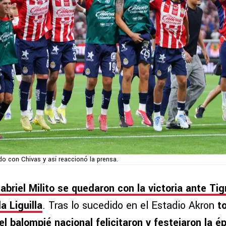
do con Chivas y así reaccionó la prensa.
briel Milito se quedaron con la victoria ante Tig
a Liguilla
. Tras lo sucedido en el Estadio Akron
t
l balompié nacional felicitaron y festejaron la ép