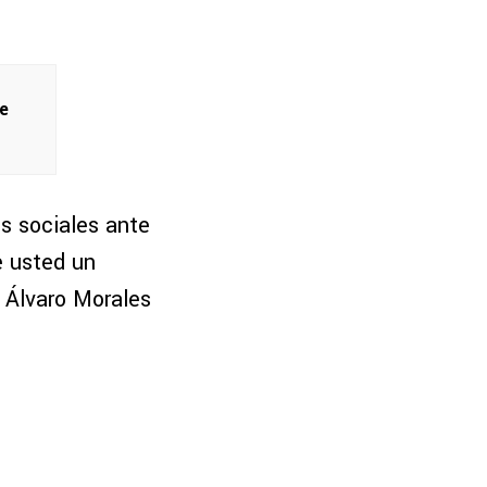
de
es sociales ante
e usted un
 Álvaro Morales