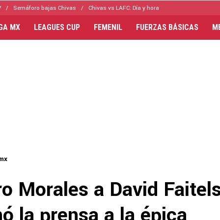
V
Semáforo bajas Chivas
Chivas vs LAFC: Día y hora
IGA MX
LEAGUES CUP
FEMENIL
FUERZAS BÁSICAS
M
-mx
o Morales a David Faitels
ó la prensa a la épica