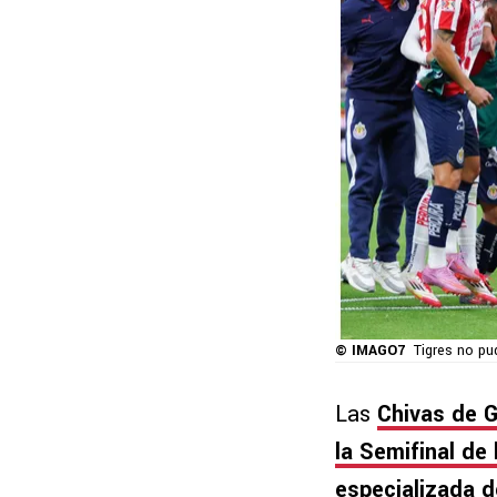
© IMAGO7
Tigres no pu
Las
Chivas de Ga
la Semifinal de l
especializada de