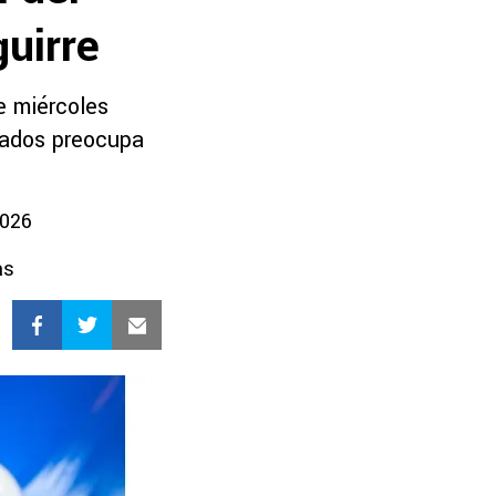
guirre
e miércoles
ayados preocupa
2026
as