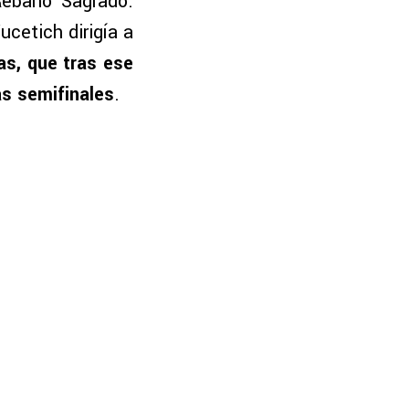
Rebaño Sagrado.
cetich dirigía a
as, que tras ese
as semifinales
.