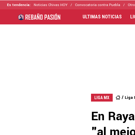
Es tendencia:
Noticias Chivas HOY
Convocatoria contra Puebla
Otro
ULTIMAS NOTICIAS
L
Liga
LIGA MX
En Raya
"al mejo