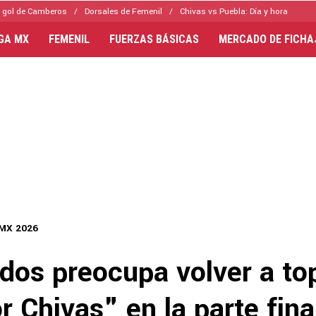
 gol de Camberos
Dorsales de Femenil
Chivas vs Puebla: Día y hora
IGA MX
FEMENIL
FUERZAS BÁSICAS
MERCADO DE FICHA
 MX 2026
dos preocupa volver a to
r Chivas" en la parte fina