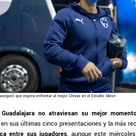
e aseguró que espera enfrentar al mejor Chivas en el Estadio Akron
 Guadalajara no atraviesan su mejor moment
en sus últimas cinco presentaciones y la más re
ca entre sus jugadores
, aunque este miércoles