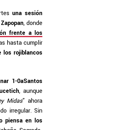
artes
una sesión
e Zapopan
, donde
ón frente a los
as hasta cumplir
e los rojiblancos
nar 1-0aSantos
ucetich
, aunque
ey Midas
” ahora
o irregular. Sin
o piensa en los