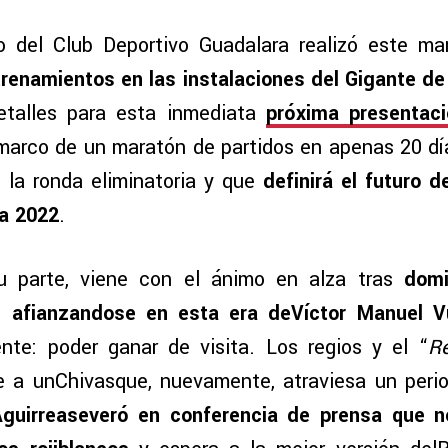
po del Club Deportivo Guadalara realizó este m
renamientos en las instalaciones del Gigante d
detalles para esta inmediata
próxima presentaci
 marco de un maratón de partidos en apenas 20 dí
e la ronda eliminatoria y que
definirá el futuro d
ra 2022
.
u parte, viene con el ánimo en alza tras
domi
 afianzandose en esta era deVíctor Manuel V
nte: poder ganar de visita. Los regios y el “
R
e a unChivasque, nuevamente, atraviesa un period
Aguirreaseveró en conferencia de prensa que n