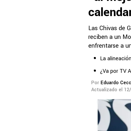
calendar
Las Chivas de G
reciben a un Mo
enfrentarse a u
La alineació
¿Va por TV 
Por
Eduardo Cecc
Actualizado el 12