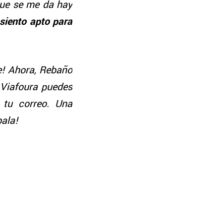
que se me da hay
 siento apto para
e! Ahora, Rebaño
 Viafoura puedes
 tu correo. Una
bala!