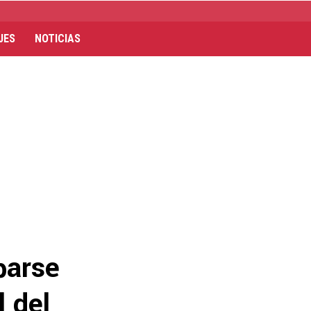
JES
NOTICIAS
parse
l del