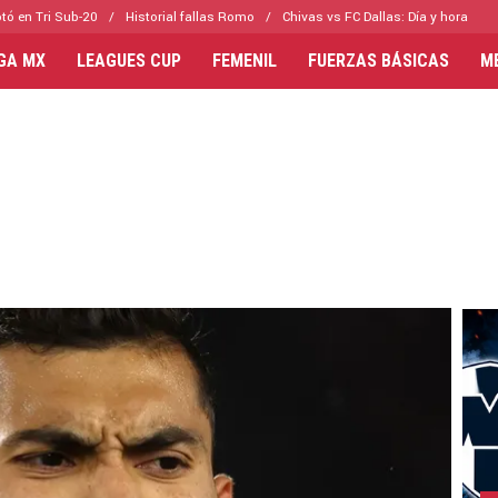
tó en Tri Sub-20
Historial fallas Romo
Chivas vs FC Dallas: Día y hora
IGA MX
LEAGUES CUP
FEMENIL
FUERZAS BÁSICAS
M