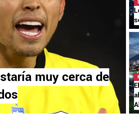
L
s
estaría muy cerca de
E
dos
a
A