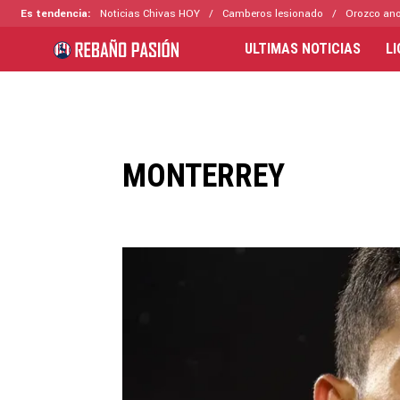
Es tendencia:
Noticias Chivas HOY
Camberos lesionado
Orozco ano
ULTIMAS NOTICIAS
L
MONTERREY