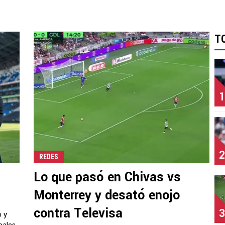
T
1
2
REDES
Lo que pasó en Chivas vs
Monterrey y desató enojo
contra Televisa
3
o y