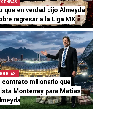
EX CHIVAS
o que en verdad dijo Almeyda
obre regresar a la Liga MX
NOTICIAS
l contrato millonario que
lista Monterrey para Matías
lmeyda